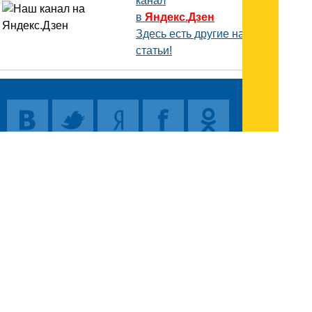
канал
в
Яндекс.Дзен
Здесь есть другие наши
статьи!
Поиск
Карта сайта
© 1996-2026 INNOV.RU (Иннов.ру) -
информационное агентство.
* -
правила пользования
ISSN: 2414-5122