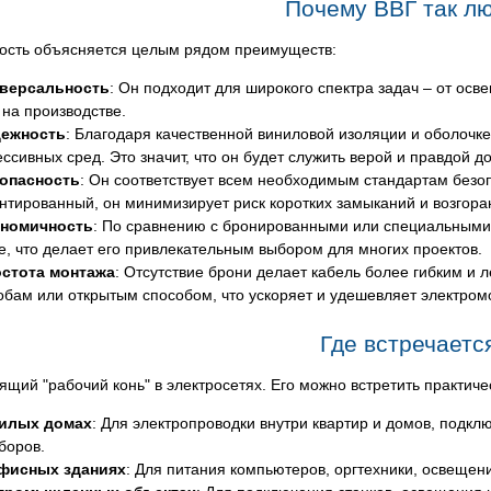
Почему ВВГ так л
ость объясняется целым рядом преимуществ:
версальность
: Он подходит для широкого спектра задач – от ос
 на производстве.
ежность
: Благодаря качественной виниловой изоляции и оболочк
ессивных сред. Это значит, что он будет служить верой и правдой д
опасность
: Он соответствует всем необходимым стандартам безоп
нтированный, он минимизирует риск коротких замыканий и возгора
номичность
: По сравнению с бронированными или специальными 
е, что делает его привлекательным выбором для многих проектов.
стота монтажа
: Отсутствие брони делает кабель более гибким и л
обам или открытым способом, что ускоряет и удешевляет электро
Где встречаетс
ящий "рабочий конь" в электросетях. Его можно встретить практиче
илых домах
: Для электропроводки внутри квартир и домов, подкл
боров.
фисных зданиях
: Для питания компьютеров, оргтехники, освещени