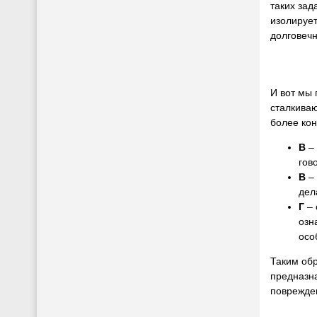
таких зад
изолирует
долговечн
И вот мы
сталкива
более ко
В
–
гов
В
–
дел
Г
– 
озн
осо
Таким обр
предназна
поврежде