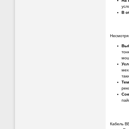
На 
усл
В о
Несмотря 
Выб
тон
мощ
Усл
мех
так
Тем
рек
Сое
пай
Кабель В