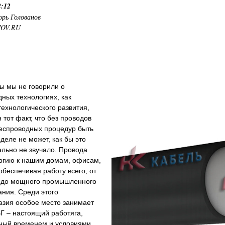
2:12
орь Голованов
NOV.RU
ы мы не говорили о
ных технологиях, как
ехнологического развития,
 тот факт, что без проводов
беспроводных процедур быть
деле не может, как бы это
льно не звучало. Провода
ергию к нашим домам, офисам,
обеспечивая работу всего, от
 до мощного промышленного
ния. Среди этого
азия особое место занимает
Г – настоящий работяга,
ный временем и условиями