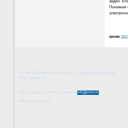
задач. Ег
Понимая 
электросе
архив:
201
© 1996-2018
INNOV.RU (Иннов.ру)
* - правила пользования
ISSN: 2414-5122
E-mail редакции: vzh85@yandex.ru,
aad4439508463cb2