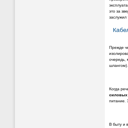
эксплуата
это за зв
заслужил 
Кабел
Прежде че
изолирова
очередь, 
шлангом).
Когда реч
силовых
питание. 
В быту и