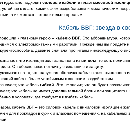
ач идеально подходят
силовые кабели с пластмассовой изоляц
, устойчив к влаге, химическим воздействиям и механическим пов
ыми, а их монтаж – относительно простым.
Кабель ВВГ: звезда в св
 подошли к главному герою –
кабелю ВВГ
. Это аббревиатура, кот
ющимся с электромонтажными работами. Прежде чем вы пойдете и
нкурентоспособна, давайте сначала прочитаем нижеследующую ин
 означает, что изоляция жил выполнена из
винила
, то есть поливи
орили. Он обеспечивает отличную изоляцию и защиту.
 указывает на то, что наружная оболочка кабеля также выполнена 
ающий кабель более устойчивым к внешним воздействиям.
означает, что кабель
гибкий
. Это не значит, что он будет развалив
ачает, что кабель не имеет дополнительной брони или защитного ш
бенно в условиях, где требуется изгибать кабель.
азом, кабель ВВГ – это силовой кабель с виниловой изоляцией жи
чен для прокладки в сухих и влажных помещениях, на кабельных эс
ний.