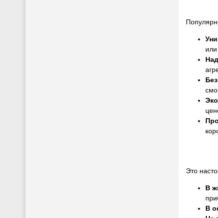
Популярн
Уни
или
Над
агр
Без
смо
Эко
цен
Про
кор
Это насто
В ж
при
В о