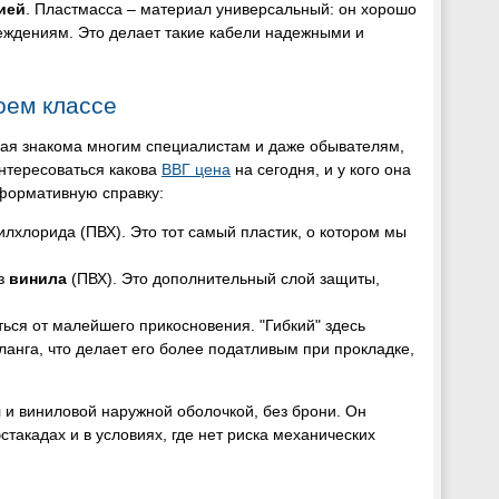
ией
. Пластмасса – материал универсальный: он хорошо
реждениям. Это делает такие кабели надежными и
оем классе
орая знакома многим специалистам и даже обывателям,
нтересоваться какова
ВВГ цена
на сегодня, и у кого она
формативную справку:
нилхлорида (ПВХ). Это тот самый пластик, о котором мы
из
винила
(ПВХ). Это дополнительный слой защиты,
аться от малейшего прикосновения. "Гибкий" здесь
ланга, что делает его более податливым при прокладке,
л и виниловой наружной оболочкой, без брони. Он
такадах и в условиях, где нет риска механических