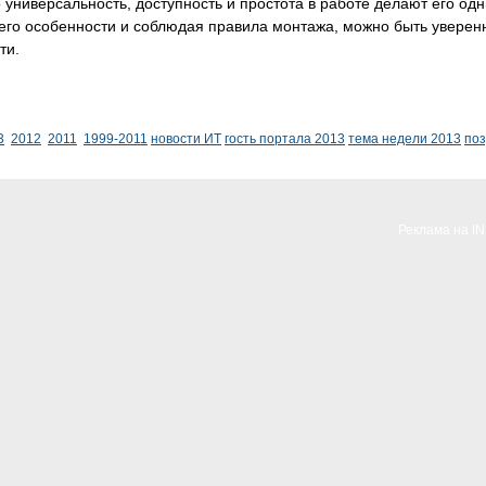
о универсальность, доступность и простота в работе делают его о
его особенности и соблюдая правила монтажа, можно быть уверен
ти.
3
2012
2011
1999-2011
новости ИТ
гость портала 2013
тема недели 2013
по
Реклама на I