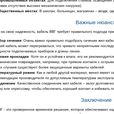
промышленных объектах
: Для подключения станков, освещения 
овии отсутствия высоких механических нагрузок).
бщественных местах
: В школах, больницах, магазинах – везде, 
Важные нюанс
на свою надежность, кабель ВВГ требует правильного подхода при
ор сечения
: Очень важно правильно подобрать сечение жил кабе
кий кабель может перегреваться, что чревато неприятными послед
ности подключаемых приборов и длины линии.
овия прокладки
: Хотя он и устойчив к влаге, его не рекомендует
анические повреждения, например, при прямом контакте с острым
их случаев существуют более защищенные варианты кабелей.
пературный режим
: Как и любой другой материал, винил имеет 
омендации производителя по допустимым температурам эксплуата
динение
: Качественное соединение жил кабеля – залог долговеч
ку или опрессовку, чтобы обеспечить хороший контакт и избежать п
Заключение
ВГ - это проверенное временем решение, которое обеспечивает н