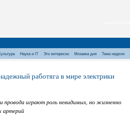
каждый месяц нас
Культура
Наука и IT
Это интересно
Мозаика дня
Тема недели
надежный работяга в мире электрики
 и провода играют роль невидимых, но жизненно
 артерий