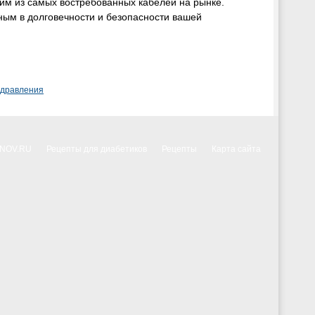
дним из самых востребованных кабелей на рынке.
ным в долговечности и безопасности вашей
здравления
NNOV.RU
Рецепты для диабетиков
Рецепты
Карта сайта