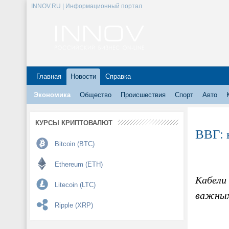
INNOV.RU | Информационный портал
Главная
Новости
Справка
Экономика
Общество
Происшествия
Спорт
Авто
КУРСЫ КРИПТОВАЛЮТ
ВВГ: 
Bitcoin (BTC)
Ethereum (ETH)
Кабели
Litecoin (LTC)
важных
Ripple (XRP)