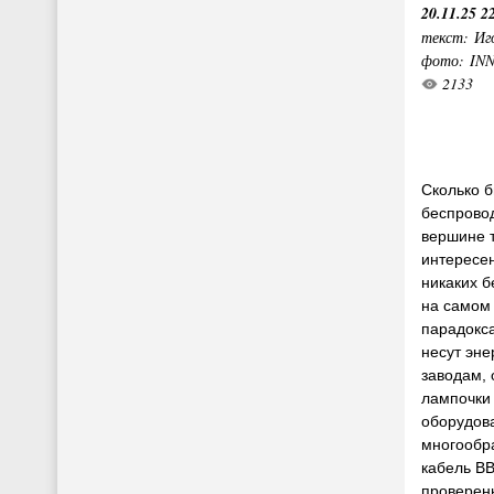
20.11.25 2
текст: Иг
фото: IN
2133
Сколько б
беспровод
вершине т
интересен
никаких 
на самом 
парадокса
несут эн
заводам, 
лампочки
оборудова
многообр
кабель ВВ
проверен