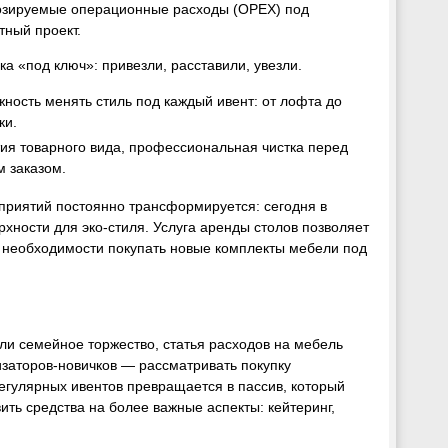
озируемые операционные расходы (OPEX) под
тный проект.
ка «под ключ»: привезли, расставили, увезли.
ность менять стиль под каждый ивент: от лофта до
ки.
ия товарного вида, профессиональная чистка перед
 заказом.
приятий постоянно трансформируется: сегодня в
хности для эко-стиля. Услуга аренды столов позволяет
з необходимости покупать новые комплекты мебели под
и семейное торжество, статья расходов на мебель
изаторов-новичков — рассматривать покупку
егулярных ивентов превращается в пассив, который
ить средства на более важные аспекты: кейтеринг,