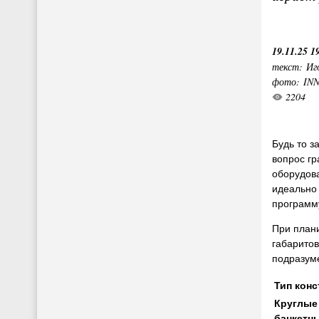
19.11.25 1
текст: Иг
фото: IN
2204
Будь то з
вопрос гр
оборудова
идеально 
программу
При плани
габарито
подразуме
Тип кон
Круглые
банкетн