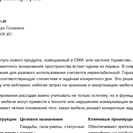
9:49
орь Голованов
NOV.RU
апуск нового продукта, освещаемый в СМИ, или частное торжество,
амотного зонирования пространства встает одним из первых. В со
ния для разового использования считается нерентабельной. Гора
соответствующую стилистике и задачам конкретного дня. Это реш
 или кейтеринг, избегая затрат на хранение и амортизацию мебел
ровании рассадки важно учитывать не только эстетику, но и функ
в мебели могут привести к тесноте или нарушению коммуникации 
вает четкое понимание того, какая мебель решает конкретные за
струкции
Целевое назначение
Ключевые преимуще
Свадьбы, гала-ужины, статусные
Обеспечивают зритель
ые столы
приемы
атмосферу, но требуют