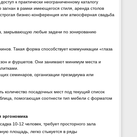
оступ к практически неограниченному каталогу
р загнан в рамки имеющегося стиля, аренда столов
о строгая бизнес-конференция или атмосферная свадьба
в, закрывающую любые задачи по зонированию
жинов. Такая форма способствует коммуникации «глаза
зон и фуршетов. Они занимают минимум места и
апитками.
щих семинаров, организации президиума или
ть количество посадочных мест под текущий список
таблица, помогающая соотнести тип мебели с форматом
и эргономика
адка 10-12 человек, требует просторного зала
ную площадь, легко стыкуется в ряды