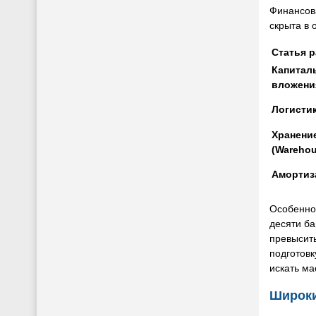
Финансова
скрыта в 
Статья 
Капитал
вложени
Логисти
Хранени
(Warehou
Амортиз
Особенно 
десяти ба
превысит
подготовк
искать ма
Широки