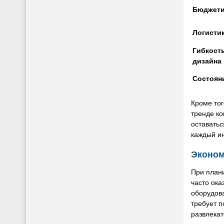
Бюджети
Логисти
Гибкост
дизайна
Состоян
Кроме тог
тренде ко
оставатьс
каждый и
Эконом
При плани
часто ока
оборудова
требует п
развлека