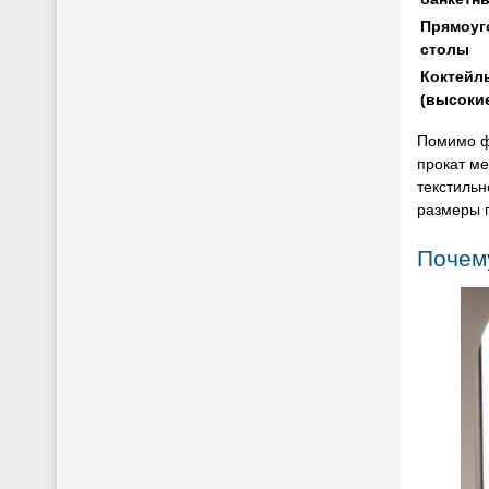
Прямоуг
столы
Коктейл
(высоки
Помимо ф
прокат ме
текстиль
размеры 
Почем