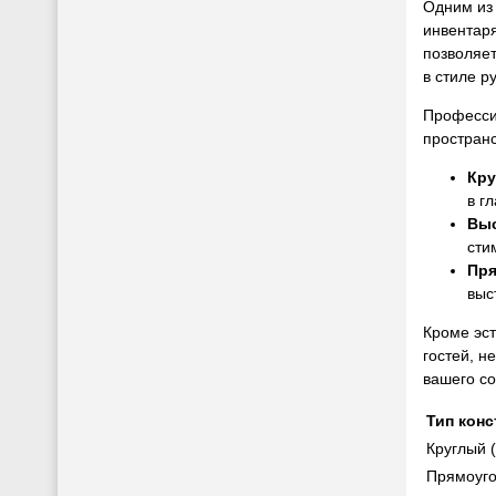
Одним из 
инвентаря
позволяет
в стиле ру
Професси
пространс
Кру
в г
Выс
сти
Пря
выс
Кроме эст
гостей, н
вашего со
Тип кон
Круглый 
Прямоуго