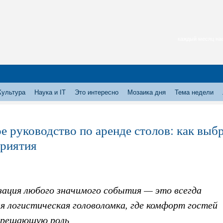
каждый месяц нас
Культура
Наука и IT
Это интересно
Мозаика дня
Тема недели
е руководство по аренде столов: как выб
риятия
зация любого значимого события — это всегда
я логистическая головоломка, где комфорт гостей
 решающую роль