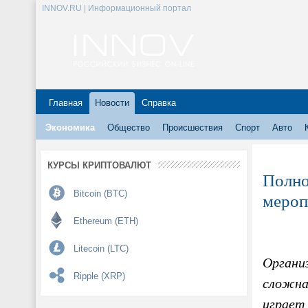
INNOV.RU | Информационный портал
Главная
Новости
Справка
Экономика
Общество
Происшествия
Спорт
Авто
КУРСЫ КРИПТОВАЛЮТ
Полно
Bitcoin (BTC)
мероп
Ethereum (ETH)
Litecoin (LTC)
Органи
Ripple (XRP)
сложна
играет