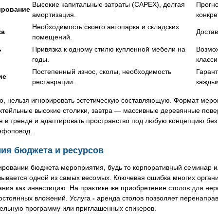
Высокие капитальные затраты (CAPEX), долгая
Прогн
рование
амортизация.
конкре
Необходимость своего автопарка и складских
ка
Достав
помещений.
ь
Привязка к одному стилю купленной мебели на
Возмож
годы.
класси
Постепенный износ, сколы, необходимость
Гарант
ие
реставрации.
каждым
о, нельзя игнорировать эстетическую составляющую. Формат меро
ктейльные высокие столики, завтра — массивные деревянные повер
я в тренде и адаптировать пространство под любую концепцию бе
нфоповод.
ия бюджета и ресурсов
ровании бюджета мероприятия, будь то корпоративный семинар ил
зывается одной из самых весомых. Ключевая ошибка многих орган
ния как инвестицию. На практике же приобретение столов для нер
остоянных вложений. Услуга
-
аренда столов позволяет перенаправ
тельную программу или приглашенных спикеров.