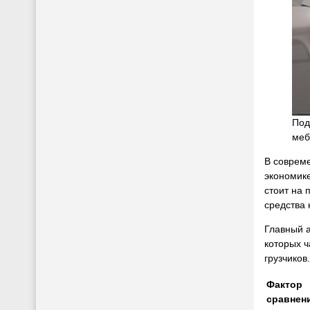
Под
меб
В совреме
экономике
стоит на
средства 
Главный а
которых ч
грузчиков
Фактор
сравнен