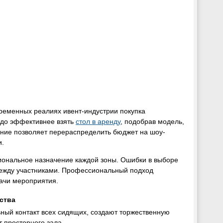
временных реалиях ивент-индустрии покупка
здо эффективнее взять
стол в аренду
, подобрав модель,
ение позволяет перераспределить бюджет на шоу-
и.
циональное назначение каждой зоны. Ошибки в выборе
между участниками. Профессиональный подход
дачи мероприятия.
ства
ный контакт всех сидящих, создают торжественную
 просторного зала.