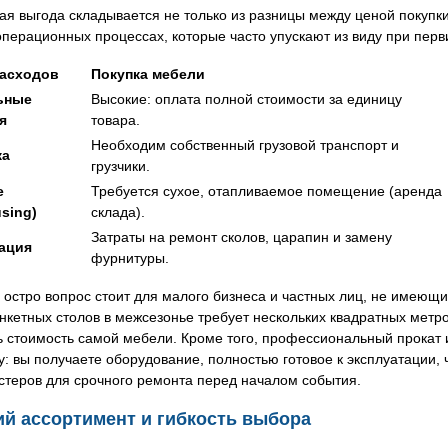
я выгода складывается не только из разницы между ценой покупк
операционных процессах, которые часто упускают из виду при пер
расходов
Покупка мебели
ьные
Высокие: оплата полной стоимости за единицу
я
товара.
Необходим собственный грузовой транспорт и
ка
грузчики.
е
Требуется сухое, отапливаемое помещение (аренда
sing)
склада).
Затраты на ремонт сколов, царапин и замену
ация
фурнитуры.
остро вопрос стоит для малого бизнеса и частных лиц, не имеющ
нкетных столов в межсезонье требует нескольких квадратных метр
ь стоимость самой мебели. Кроме того, профессиональный прокат
у: вы получаете оборудование, полностью готовое к эксплуатации,
стеров для срочного ремонта перед началом события.
й ассортимент и гибкость выбора