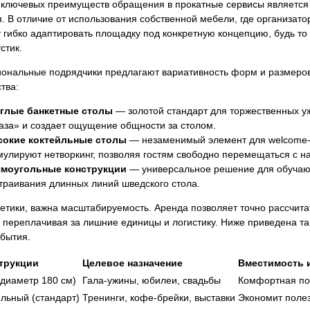
ключевых преимуществ обращения в прокатные сервисы является д
. В отличие от использования собственной мебели, где организато
 гибко адаптировать площадку под конкретную концепцию, будь т
стик.
ональные подрядчики предлагают вариативность форм и размеро
тва:
глые банкетные столы
— золотой стандарт для торжественных у
лаза» и создает ощущение общности за столом.
окие коктейльные столы
— незаменимый элемент для welcome-
мулируют нетворкинг, позволяя гостям свободно перемещаться с н
моугольные конструкции
— универсальное решение для обучаю
траивания длинных линий шведского стола.
етики, важна масштабируемость. Аренда позволяет точно рассчита
е переплачивая за лишние единицы и логистику. Ниже приведена 
бытия.
струкции
Целевое назначение
Вместимость 
(диаметр 180 см)
Гала-ужины, юбилеи, свадьбы
Комфортная пос
льный (стандарт)
Тренинги, кофе-брейки, выставки
Экономит полез