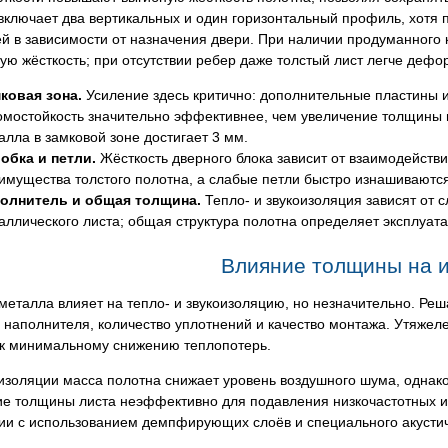
ключает два вертикальных и один горизонтальный профиль, хотя 
й в зависимости от назначения двери. При наличии продуманного
ую жёсткость; при отсутствии ребер даже толстый лист легче дефо
ковая зона.
Усиление здесь критично: дополнительные пластины и
омостойкость значительно эффективнее, чем увеличение толщины 
алла в замковой зоне достигает 3 мм.
обка и петли.
Жёсткость дверного блока зависит от взаимодействи
имущества толстого полотна, а слабые петли быстро изнашиваются
олнитель и общая толщина.
Тепло- и звукоизоляция зависят от с
аллического листа; общая структура полотна определяет эксплуат
Влияние толщины на 
еталла влияет на тепло- и звукоизоляцию, но незначительно. Ре
 наполнителя, количество уплотнений и качество монтажа. Утяжел
 к минимальному снижению теплопотерь.
изоляции масса полотна снижает уровень воздушного шума, однак
ие толщины листа неэффективно для подавления низкочастотных и 
ции с использованием демпфирующих слоёв и специального акустич