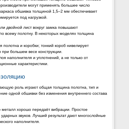
производители могут применять большее число
 каркаса обшивка толщиной 1,5–2 мм обеспечивает
рмируется под нагрузкой.
ли двойной лист вокруг замка повышают
по всему полотну. В некоторых моделях толщина
я полотна и коробки; тонкий короб нивелирует
 при большем весе конструкции.
лоя наполнителя и уплотнений, а не только от
ационные характеристики.
изоляцию
шающую роль играют общая толщина полотна, тип и
ение одной обшивки без изменения внутреннего состава
о металл хорошо передаёт вибрации. Простое
ударных звуков. Лучший результат дают многослойные
еского наполнителя.