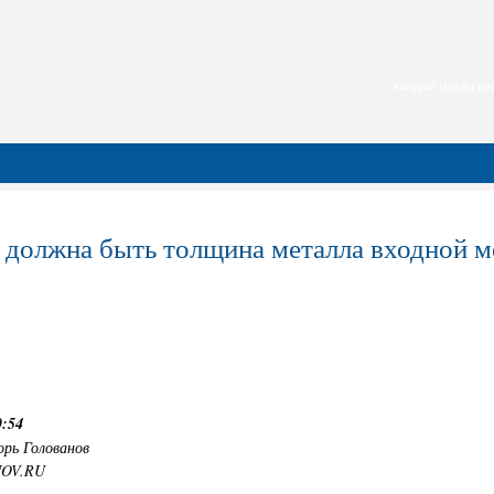
каждый месяц нас
 должна быть толщина металла входной м
0:54
орь Голованов
NOV.RU