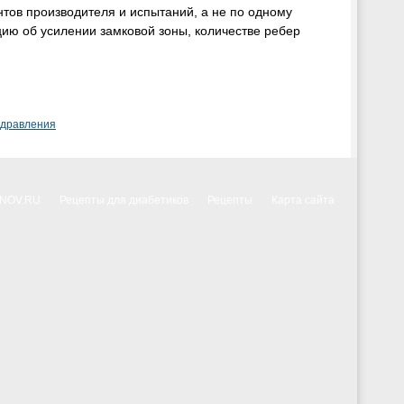
нтов производителя и испытаний, а не по одному
ию об усилении замковой зоны, количестве ребер
здравления
NNOV.RU
Рецепты для диабетиков
Рецепты
Карта сайта