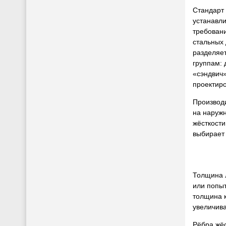
Стандарт
устанавл
требован
стальных 
разделяе
группам: 
«сэндвич»
проектиро
Производи
на наружн
жёсткости
выбирает 
Толщина 
или попыт
толщина к
увеличива
Рёбра жёс