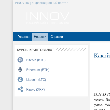
INNOV.RU | Информационный портал
Главная
Новости
Справка
КУРСЫ КРИПТОВАЛЮТ
Какой
Bitcoin (BTC)
Ethereum (ETH)
Litecoin (LTC)
Ripple (XRP)
25.11.25 1
текст: Иг
фото: IN
2056