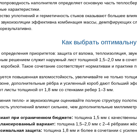
лопроводность наполнителя определяет основную часть теплосбе
ные характеристики.
ество уплотнений и герметичность стыков оказывают большее влия
 звукоизоляции эффективна комбинация массы, демпфирующих сло
орезультативно.
Как выбрать оптимальн
 определения приоритетов: защита от взлома, теплоизоляция, зву
ым решением служит наружный лист толщиной 1,5–2,0 мм в сочета
коробкой. Такое сочетание соответствует нормативам и практике 
уется повышенная взломостойкость, увеличивайте не только толщин
 зоне, дополнительные рёбра и усиленный короб дают больший эф
т листы толщиной от 1,8 мм со стенками ребер 1–3 мм.
ения тепло- и звукоизоляции оценивайте полную структуру полот
ность уплотнений влияют сильнее, чем дополнительные миллиметр
иант при ограниченном бюджете:
толщина 1,5 мм с качественн
лансированный вариант:
толщина 1,5–2,0 мм с 2–4 рёбрами жёс
симальная защита:
толщина 1,8 мм и более в сочетании с усилен