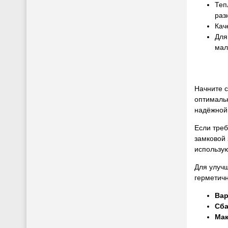
Теп
раз
Кач
Для
мал
Начните с
оптимальн
надёжной 
Если треб
замковой
использую
Для улучш
герметич
Вар
Сба
Мак