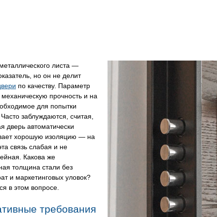
металлического листа —
казатель, но он не делит
двери
по качеству. Параметр
 механическую прочность и на
еобходимое для попытки
 Часто заблуждаются, считая,
ая дверь автоматически
вает хорошую изоляцию — на
эта связь слабая и не
ейная. Какова же
ная толщина стали без
ат и маркетинговых уловок?
я в этом вопросе.
тивные требования