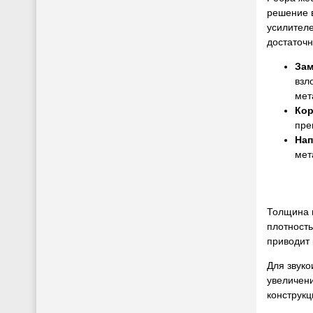
решение в
усилителе
достаточн
Зам
взл
мет
Кор
пре
Нап
мет
Толщина м
плотность
приводит
Для звуко
увеличен
конструк