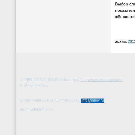
Выбор сле
показател
жёсткости
архив:
201
© 1996-2018
INNOV.RU (Иннов.ру)
* - правила пользования
ISSN: 2414-5122
E-mail редакции: vzh85@yandex.ru,
aad4439508463cb2