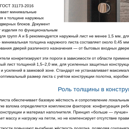
 ГОСТ 31173-2016
ивает минимальные
ия к толщине наружных
дверных блоков. Документ
т изделия по функциональным
для групп А и Б рекомендуется наружный лист не менее 1,5 мм, дл
 минимальная толщина наружного листа составляет около 0,45 мм
вания дверей различного назначения — от бытовых входных двере
тели конкретизируют эти пороги в зависимости от области приме
ый лист толщиной 1,5–2,0 мм, для усиленных защитных конструкц
 и усилений в замковой зоне. Стандарт не устанавливает максима
оптимальный размер листа с учётом конструкции полотна, коробки 
Роль толщины в констру
листа обеспечивает базовую жёсткость и сопротивление локальны
ке взлома определяется комплексом факторов: конфигурация ребер
онструкции и материал наполнителя. Принцип «больше — лучше» р
ет массу и нагрузку на петли, но не компенсирует отсутствие пра
ткости повышают выгибную жёсткость полотна, позволяя сохранят