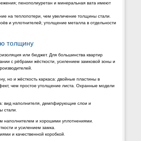
режения; пенополиуретан и минеральная вата имеют
ние на теплопотери, чем увеличение толщины стали.
ёв и уплотнителей; утолщение металла в отдельности
ую толщину
коизоляция или бюджет. Для большинства квартир
нии с рёбрами жёсткости, усилением замковой зоны и
производителей.
у, но и жёсткость каркаса: двойные пластины в
фект, чем простое утолщение листа. Охранные модели
на: вид наполнителя, демпфирующие слои и
ы стали.
ым наполнителем и хорошими уплотнениями.
ткости и усилением замка.
иями и качественной коробкой.