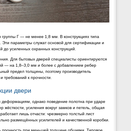
я группы Г — не менее 1,8 мм. В конструкциях типа
. Эти параметры служат основой для сертификации и
й до усиленных охранных конструкций.
нения. Для бытовых дверей специалисты ориентируются
ий — на 1,8–3,0 мм и более с добавлением ребер
льный предел толщины, поэтому производитель
и требований к прочности.
кции двери
м деформациям, однако поведение полотна при ударе
 жёсткости, усиления вокруг замков и петель, общая
аботает лишь отчасти: чрезмерно толстый лист
вильно размещённых усилителей и качественной коробки.
ь прочность при меньшей толщине обшивки. Типовое