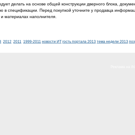
дует делать на основе общей конструкции дверного блока, докуме
ю в спецификации. Перед покупкой уточните у продавца информац
 и материалах наполнителя.
3
2012
2011
1999-2011
новости ИТ
гость портала 2013
тема недели 2013
по
Реклама на I