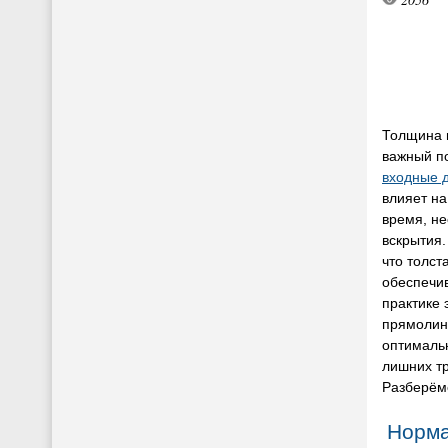
Толщина 
важный по
входные 
влияет на
время, н
вскрытия.
что толст
обеспечи
практике 
прямолин
оптималь
лишних тр
Разберёмс
Норма