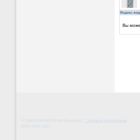
Яндекс вид
Вы мож
© 1996-2018
INNOV.RU (Иннов.ру)
* - правила пользования
ISSN: 2414-5122