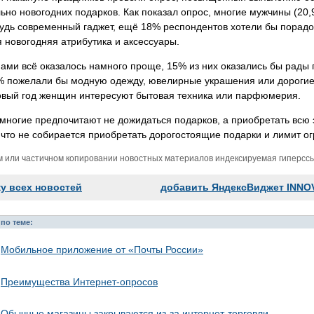
ьно новогодних подарков. Как показал опрос, многие мужчины (20
удь современный гаджет, ещё 18% респондентов хотели бы порадо
 новогодняя атрибутика и аксессуары.
ми всё оказалось намного проще, 15% из них оказались бы рады 
% пожелали бы модную одежду, ювелирные украшения или дорогие
Новый год женщин интересуют бытовая техника или парфюмерия.
многие предпочитают не дожидаться подарков, а приобретать всю 
 что не собирается приобретать дорогостоящие подарки и лимит о
м или частичном копировании новостных материалов индексируемая гиперссыл
ку всех новостей
добавить ЯндексВиджет INNO
по теме:
Мобильное приложение от «Почты России»
Преимущества Интернет-опросов
Обычные магазины закрываются из-за интернет-торговли