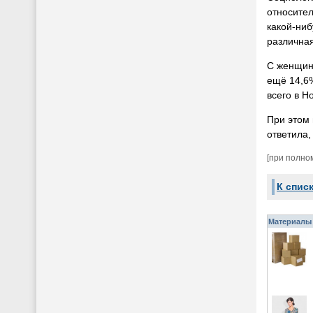
относител
какой-ниб
различная
С женщина
ещё 14,6
всего в 
При этом 
ответила,
[при полно
К спис
Материалы 