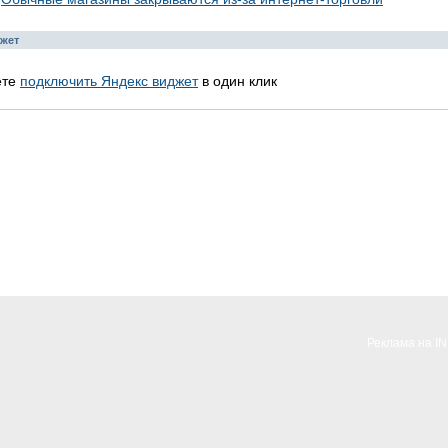
жет
ете
подключить Яндекс виджет
в один клик
Реклама на I