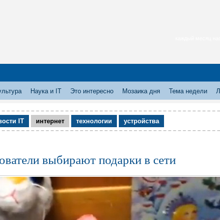
каждый месяц нас
ультура
Наука и IT
Это интересно
Мозаика дня
Тема недели
Л
вости IT
интернет
технологии
устройства
ователи выбирают подарки в сети