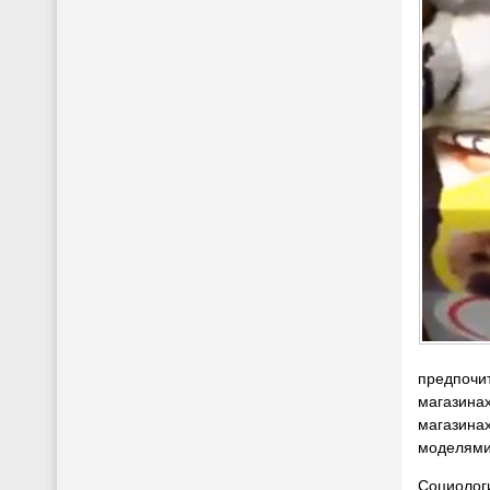
предпочит
магазинах
магазинах
моделями
Социолог