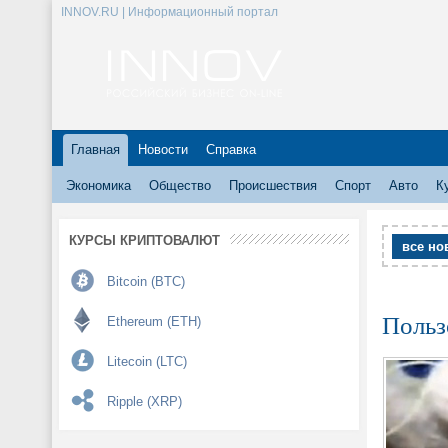
INNOV.RU | Информационный портал
Главная
Новости
Справка
Экономика
Общество
Происшествия
Спорт
Авто
К
КУРСЫ КРИПТОВАЛЮТ
все но
Bitcoin (BTC)
Польз
Ethereum (ETH)
Litecoin (LTC)
Ripple (XRP)