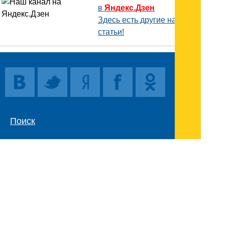
в
Яндекс.Дзен
Здесь есть другие наши
статьи!
Поиск
Карта сайта
© 1996-2026 INNOV.RU (Иннов.ру) -
информационное агентство.
* -
правила пользования
ISSN: 2414-5122