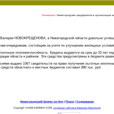
Внимание!
Нижегородские предприятия и организации мо
 Валерия НОВОКРЕЩЕНОВА, в Нижегородской области довольно успешно
ам-очередникам, состоящим на учете по улучшению жилищных условий 
таточную платежеспособность. Кредиты выдаются на срок до 10 лет под
рации области и районов. Эти средства предусмотрены в бюджете разви
сиями выдано 1067 свидетельств на право получения льготных ипотечны
средств областного и местных бюджетов составил 880 тыс. руб.
Нижегородский бизнес on-line
|
Поиск
|
Содержание
Copyrigth ©1999 AZINNOV.COM:
создание сайтов в Нижнем Новгороде