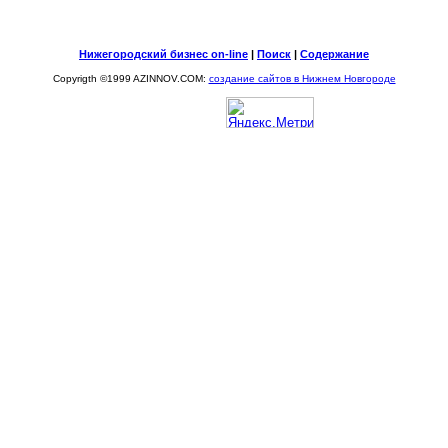
Нижегородский бизнес on-line
|
Поиск
|
Содержание
Copyrigth ©1999 AZINNOV.COM:
создание сайтов в Нижнем Новгороде