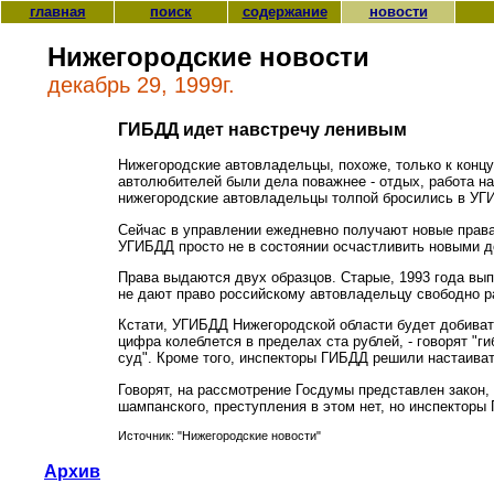
главная
поиск
содержание
новости
Нижегородские новости
декабрь 29, 1999г.
ГИБДД идет навстречу ленивым
Нижегородские автовладельцы, похоже, только к концу
автолюбителей были дела поважнее - отдых, работа на
нижегородские автовладельцы толпой бросились в УГ
Сейчас в управлении ежедневно получают новые права 
УГИБДД просто не в состоянии осчастливить новыми д
Права выдаются двух образцов. Старые, 1993 года выпу
не дают право российскому автовладельцу свободно р
Кстати, УГИБДД Нижегородской области будет добиват
цифра колеблется в пределах ста рублей, - говорят "
суд". Кроме того, инспекторы ГИБДД решили настаиват
Говорят, на рассмотрение Госдумы представлен закон,
шампанского, преступления в этом нет, но инспекторы 
Источник: "Нижегородские новости"
Архив