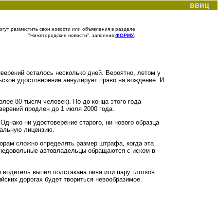
ввиц
гут разместить свои новости или объявления в разделе
"Нижегородские новости", заполнив
ФОРМУ
.
верений осталось несколько дней. Вероятно, летом у
ьское удостоверение аннулирует право на вождение. И
лее 80 тысяч человек). Но до конца этого года
ерений продлен до 1 июля 2000 года.
 Однако ни удостоверение старого, ни нового образца
иальную лицензию.
орам сложно определять размер штрафа, когда эта
ть недовольные автовладельцы обращаются с иском в
 водитель выпил полстакана пива или пару глотков
ийских дорогах будет твориться невообразимое.