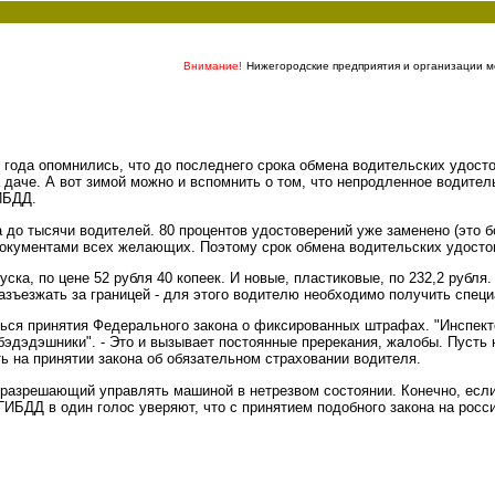
Внимание!
Нижегородские предприятия и организации мо
 года опомнились, что до последнего срока обмена водительских удосто
 даче. А вот зимой можно и вспомнить о том, что непродленное водител
ИБДД.
до тысячи водителей. 80 процентов удостоверений уже заменено (это бо
окументами всех желающих. Поэтому срок обмена водительских удостов
ска, по цене 52 рубля 40 копеек. И новые, пластиковые, по 232,2 рубля.
азъезжать за границей - для этого водителю необходимо получить спец
ься принятия Федерального закона о фиксированных штрафах. "Инспект
гибэдэдэшники". - Это и вызывает постоянные пререкания, жалобы. Пус
ь на принятии закона об обязательном страховании водителя.
 разрешающий управлять машиной в нетрезвом состоянии. Конечно, если
ГИБДД в один голос уверяют, что с принятием подобного закона на росс