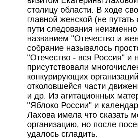
визитом Екатерины Лаховой
столицу области. В ходе св
главной женской (не путать
пути следования неизменно
названием "Отечество и же
собрание называлось прост
"Отечество - вся Россия" и 
присутствовали многочисле
конкурирующих организаций
отколовшейся части движе
и др. Из агитационных мате
"Яблоко России" и календари
Лахова имела что сказать м
организацию, но после пос
удалось сгладить.