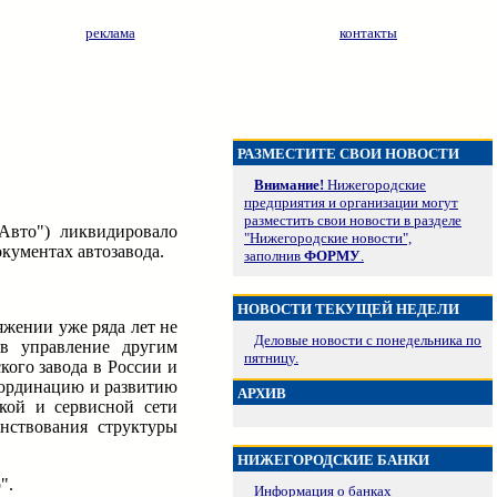
реклама
контакты
РАЗМЕСТИТЕ СВОИ НОВОСТИ
Внимание!
Нижегородские
предприятия и организации могут
разместить свои новости в разделе
Авто") ликвидировало
"Нижегородские новости",
кументах автозавода.
заполнив
ФОРМУ
.
НОВОСТИ ТЕКУЩЕЙ НЕДЕЛИ
жении уже ряда лет не
Деловые новости с понедельника по
 в управление другим
пятницу.
кого завода в России и
оординацию и развитию
АРХИВ
кой и сервисной сети
нствования структуры
НИЖЕГОРОДСКИЕ БАНКИ
".
Информация о банках