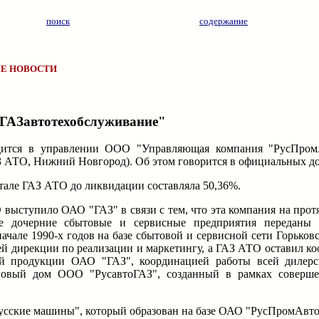
поиск
содержание
Е НОВОСТИ
"ГАЗавтотехобслуживание"
одится в управлении ООО "Управляющая компания "РусПром
 АТО, Нижний Новгород). Об этом говорится в официальных до
але ГАЗ АТО до ликвидации составляла 50,36%.
ыступило ОАО "ГАЗ" в связи с тем, что эта компания на протя
щие дочерние сбытовые и сервисные предприятия переданы
але 1990-х годов на базе сбытовой и сервисной сети Горьковс
ей дирекции по реализации и маркетингу, а ГАЗ АТО оставил к
ей продукции ОАО "ГАЗ", координацией работы всей дилерс
рговый дом ООО "РусавтоГАЗ", созданный в рамках соверше
сские машины", который образован на базе ОАО "РусПромАвто