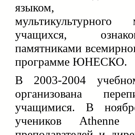
языком, форм
мультикультурного м
учащихся, озна
памятниками всемирног
программе ЮНЕСКО.
В 2003-2004 учебн
организована пере
учащимися. В нояб
учеников Athenne 
преподавателей и дире