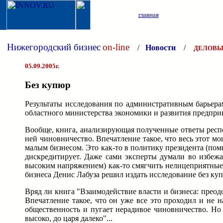
главная
Нижегородский бизнес
on-line
/
Новости
/
ДЕЛОВЫ
05.09.2005г.
Без купюр
Результаты исследования по административным барьерам
областного министерства экономики и развития предпри
Вообще, книга, анализирующая полученные ответы респон
ней чиновничество. Впечатление такое, что весь этот 
малым бизнесом. Это как-то в политику президента (пом
дискредитирует. Даже сами эксперты думали во избежа
высоким напряжением) как-то смягчить нелицеприятные
бизнеса Денис Лабуза решил издать исследование без ку
Вряд ли книга "Взаимодействие власти и бизнеса: преод
Впечатление такое, что он уже все это проходил и не
общественность и пугает нерадивое чиновничество. Но и
высоко, до царя далеко"...