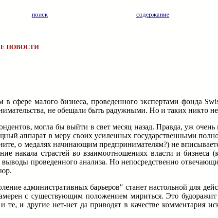
поиск
содержание
Е НОВОСТИ
 в сфере малого бизнеса, проведенного экспертами фонда Swis
нимательства, не обещали быть радужными. Но и таких никто не
дентов, могла бы выйти в свет месяц назад. Правда, уж очень
мощный аппарат в меру своих усиленных государственными полн
ните, о медалях начинающим предпринимателям?) не вписываетс
ние накала страстей во взаимоотношениях власти и бизнеса (к
 выводы проведенного анализа. Но непосредственно отвечающи
пюр.
оление административных барьеров" станет настольной для дей
 намерен с существующим положением мириться. Это будоражи
 те, и другие нет-нет да приводят в качестве комментария ис