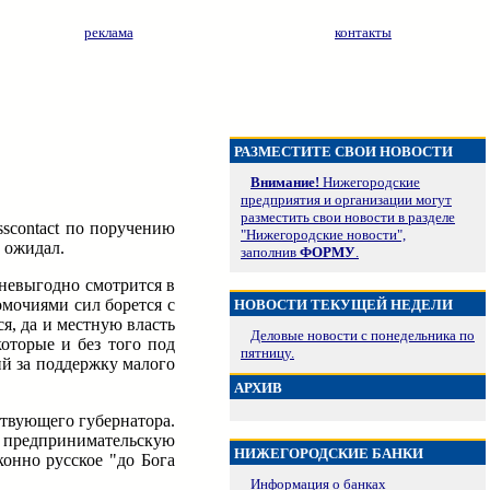
реклама
контакты
РАЗМЕСТИТЕ СВОИ НОВОСТИ
Внимание!
Нижегородские
предприятия и организации могут
разместить свои новости в разделе
scontact по поручению
"Нижегородские новости",
 ожидал.
заполнив
ФОРМУ
.
 невыгодно смотрится в
омочиями сил борется с
НОВОСТИ ТЕКУЩЕЙ НЕДЕЛИ
я, да и местную власть
Деловые новости с понедельника по
оторые и без того под
пятницу.
й за поддержку малого
АРХИВ
ствующего губернатора.
т предпринимательскую
НИЖЕГОРОДСКИЕ БАНКИ
конно русское "до Бога
Информация о банках