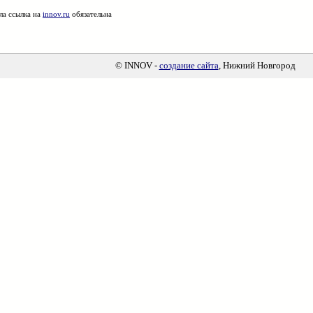
ла ссылка на
innov.ru
обязательна
© INNOV -
создание сайта
, Нижний Новгород