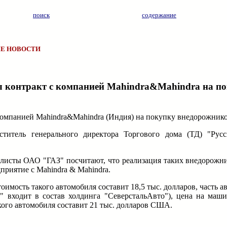
поиск
содержание
Е НОВОСТИ
л контракт с компанией Mahindra&Mahindra на п
компанией Mahindra&Mahindra (Индия) на покупку внедорожнико
титель генерального директора Торгового дома (ТД) "Ру
алисты ОАО "ГАЗ" посчитают, что реализация таких внедорожни
приятие с Mahindra & Mahindra.
тоимость такого автомобиля составит 18,5 тыс. долларов, часть 
" входит в состав холдинга "СеверстальАвто"), цена на маш
акого автомобиля составит 21 тыс. долларов США.