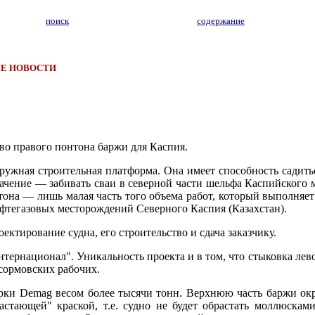
поиск
содержание
Е НОВОСТИ
во правого понтона баржи для Каспия.
гружная строительная платформа. Она имеет способность садить
ачение — забивать сваи в северной части шельфа Каспийского 
она — лишь малая часть того объема работ, который выполняет
ефтегазовых месторождений Северного Каспия (Казахстан).
ектирование судна, его строительство и сдача заказчику.
нтернационал". Уникальность проекта и в том, что стыковка лев
 сормовских рабочих.
арки Demag весом более тысячи тонн. Верхнюю часть баржи окр
стающей" краской, т.е. судно не будет обрастать моллюска