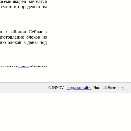
семь якорей завозятся
 судно в определенном
ьных районов. Сейчас в
готовление блоков из
нию блоков. Сданы под
ла ссылка на
innov.ru
обязательна
© INNOV -
создание сайта
, Нижний Новгород