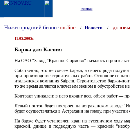
главная
Нижегородский бизнес
on-line
/
Новости
/
ДЕЛОВЫ
11.05.2005г.
Баржа для Каспия
На ОАО "Завод "Красное Сормово" началось строительст
Собственно, это не совсем баржа, а своего рода полупо
при производстве строительных работ. Основное ее назн
итальянская компания Saipem. Строительство баржи-понт
то же время является ключевым звеном в обустройстве н
Контракт уникален: в него входит весь объем работ — про
Левый понтон будет построен на астраханском заводе "И
будет осуществляться в Астрахани на плаву, при участии
На барже будет установлен кран на гусеничном ходу м
краской, днище и подводную часть — красной "необра