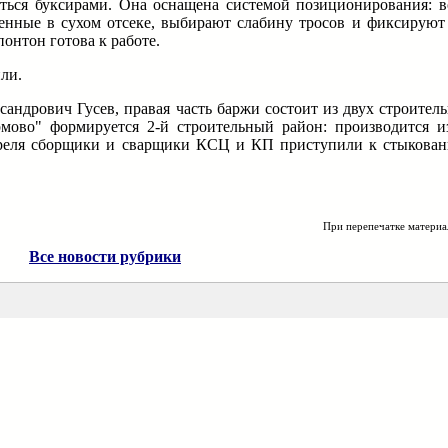
ться буксирами. Она оснащена системой позиционирования: во
енные в сухом отсеке, выбирают слабину тросов и фиксируют
онтон готова к работе.
ли.
андрович Гусев, правая часть баржи состоит из двух строител
ово" формируется 2-й строительный район: производится из
апреля сборщики и сварщики КСЦ и КП приступили к стыкова
При перепечатке материа
Все новости рубрики