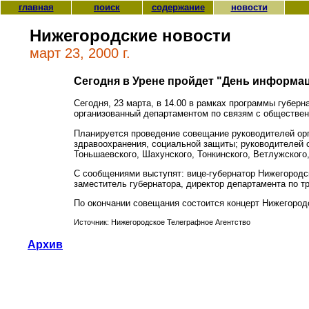
главная
поиск
содержание
новости
Нижегородские новости
март 23, 2000 г.
Сегодня в Урене пройдет "День информац
Сегодня, 23 марта, в 14.00 в рамках программы губер
организованный департаментом по связям с обществен
Планируется проведение совещание руководителей орга
здравоохранения, социальной защиты; руководителей с
Тоньшаевского, Шахунского, Тонкинского, Ветлужского,
С сообщениями выступят: вице-губернатор Нижегородс
заместитель губернатора, директор департамента по т
По окончании совещания состоится концерт Нижегородс
Источник: Нижегородское Телеграфное Агентство
Архив