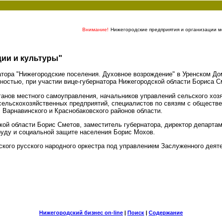
Внимание!
Нижегородские предприятия и организации мо
ии и культуры"
натора "Нижегородские поселения. Духовное возрождение" в Уренском До
ностью, при участии вице-губернатора Нижегородской области Бориса С
нов местного самоуправления, начальников управлений сельского хозя
ельскохозяйственных предприятий, специалистов по связям с обществе
 Варнавинского и Краснобаковского районов области.
кой области Борис Сметов, заместитель губернатора, директор департа
руду и социальной защите населения Борис Мохов.
кого русского народного оркестра под управлением Заслуженного деят
Нижегородский бизнес on-line
|
Поиск
|
Содержание