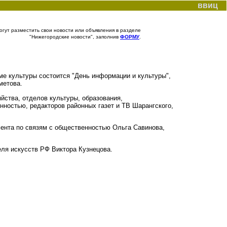
ввиц
гут разместить свои новости или объявления в разделе
"Нижегородские новости", заполнив
ФОРМУ
.
ме культуры состоится "День информации и культуры",
метова.
йства, отделов культуры, образования,
нностью, редакторов районных газет и ТВ Шарангского,
мента по связям с общественностью Ольга Савинова,
еля искусств РФ Виктора Кузнецова.