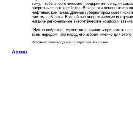
тому, чтобы энергетические предприятия сегодня само
энергетического хозяйства. Вскоре эти основные фонды
нефтяных компаний. Данный губернатором совет искать
системы области. Важнейшие энергетические инструмен
никакие региональные энергетические комиссии взвинтя
"Нужно набраться мужества и начинать принимать непо
всем народом, ибо народ его избрал именно для этого
Источник: Нижегородское Телеграфное Агентство
Архив