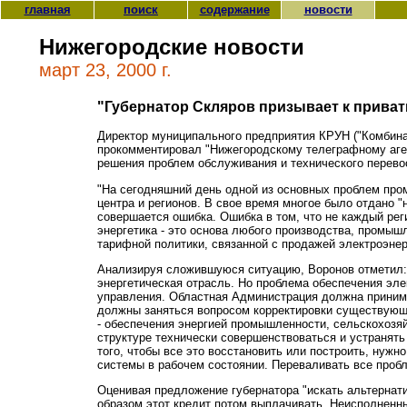
главная
поиск
содержание
новости
Нижегородские новости
март 23, 2000 г.
"Губернатор Скляров призывает к привати
Директор муниципального предприятия КРУН ("Комбина
прокомментировал "Нижегородскому телеграфному аген
решения проблем обслуживания и технического перевоо
"На сегодняшний день одной из основных проблем пром
центра и регионов. В свое время многое было отдано "
совершается ошибка. Ошибка в том, что не каждый рег
энергетика - это основа любого производства, промыш
тарифной политики, связанной с продажей электроэнер
Анализируя сложившуюся ситуацию, Воронов отметил: "
энергетическая отрасль. Но проблема обеспечения эле
управления. Областная Администрация должна принимат
должны заняться вопросом корректировки существующи
- обеспечения энергией промышленности, сельскохозяй
структуре технически совершенствоваться и устранять
того, чтобы все это восстановить или построить, нуж
системы в рабочем состоянии. Переваливать все пробл
Оценивая предложение губернатора "искать альтернати
образом этот кредит потом выплачивать. Неисполненны