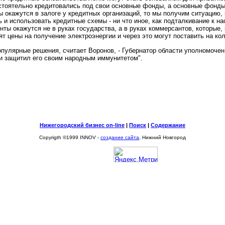
стоятельно кредитовались под свои основные фонды, а основные фонды -
 окажутся в залоге у кредитных организаций, то мы получим ситуацию, 
 и использовать кредитные схемы - ни что иное, как подталкивание к на
ты окажутся не в руках государства, а в руках коммерсантов, которые,
т цены на получение электроэнергии и через это могут поставить на ко
пулярные решения, считает Воронов, - Губернатор области уполномочен
 и защитил его своим народным иммунитетом".
Нижегородский бизнес on-line
|
Поиск
|
Содержание
Copyrigth ©1999 INNOV -
создание сайта
, Нижний Новгород