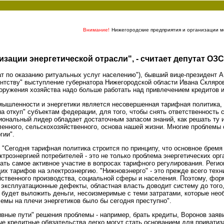
Внимание!
Нижегородские предприятия и организации мо
зации энергетической отрасли", - считает депутат ОЗ
т по оказанию ритуальных услуг населению"), бывший вице-президент А
тству" выступление губернатора Нижегородской области Ивана Склярова
ружения хозяйства надо больше работать над привлечением кредитов и
ышленности и энергетики является несовершенная тарифная политика, -
на откуп" субъектам федерации, для того, чтобы снять ответственность 
иональный лидер обладает достаточным запасом знаний, как решать ту и
ленного, сельскохозяйственного, основа нашей жизни. Многие проблемы с
гии".
Сегодня тарифная политика строится по принципу, что основное бремя 
ктроэнергией потребителей - это не только проблема энергетических орг
ь самое активное участие в вопросах тарифного регулирования. Регион
х тарифов на электроэнергию. "Нижновэнерго" - это прежде всего тех
ственного производства, социальной сферы и населения. Поэтому, форм
 эксплуатационные дефекты, областная власть доводит систему до того,
но будет выложить деньги, несоизмеримые с теми затратами, которые не
емы на плечи энергетиков было бы сегодня преступно".
вные пути" решения проблемы - например, брать кредиты, Воронов заяви
е кредитные обязательства легко могут стать основанием для приватиза