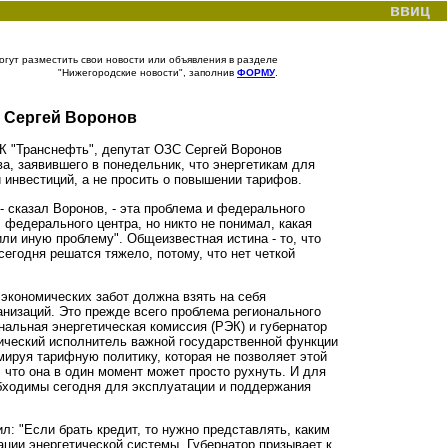
ввиц
гут разместить свои новости или объявления в разделе
"Нижегородские новости", заполнив
ФОРМУ
.
С Сергей Воронов
К "Транснефть", депутат ОЗС Сергей Воронов
, заявившего в понедельник, что энергетикам для
 инвестиций, а не просить о повышении тарифов.
 сказал Воронов, - эта проблема и федерального
с федерального центра, но никто не понимал, какая
ли иную проблему". Общеизвестная истина - то, что
егодня решатся тяжело, потому, что нет четкой
экономических забот должна взять на себя
анизаций. Это прежде всего проблема регионального
альная энергетическая комиссия (РЭК) и губернатор
нический исполнитель важной государственной функции
ируя тарифную политику, которая не позволяет этой
 что она в один момент может просто рухнуть. И для
обходимы сегодня для эксплуатации и поддержания
л: "Если брать кредит, то нужно представлять, каким
ции энергетической системы. Губернатор призывает к