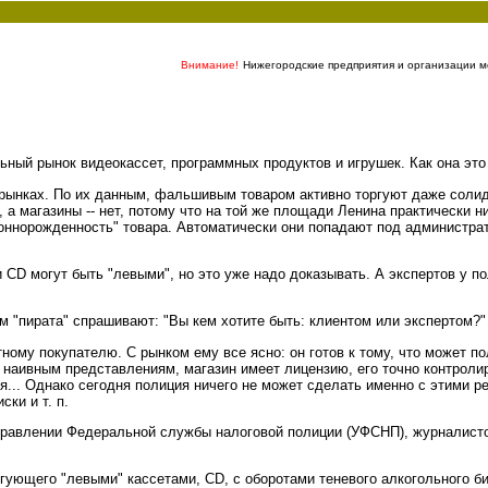
Внимание!
Нижегородские предприятия и организации мо
ьный рынок видеокассет, программных продуктов и игрушек. Как она это 
рынках. По их данным, фальшивым товаром активно торгуют даже солидн
 а магазины -- нет, потому что на той же площади Ленина практически н
оннорожденность" товара. Автоматически они попадают под администрат
CD могут быть "левыми", но это уже надо доказывать. А экспертов у пол
м "пирата" спрашивают: "Вы кем хотите быть: клиентом или экспертом?"
ному покупателю. С рынком ему все ясно: он готов к тому, что может п
о наивным представлениям, магазин имеет лицензию, его точно контроли
ся... Однако сегодня полиция ничего не может сделать именно с этими 
ки и т. п.
правлении Федеральной службы налоговой полиции (УФСНП), журналисто
ующего "левыми" кассетами, CD, с оборотами теневого алкогольного биз