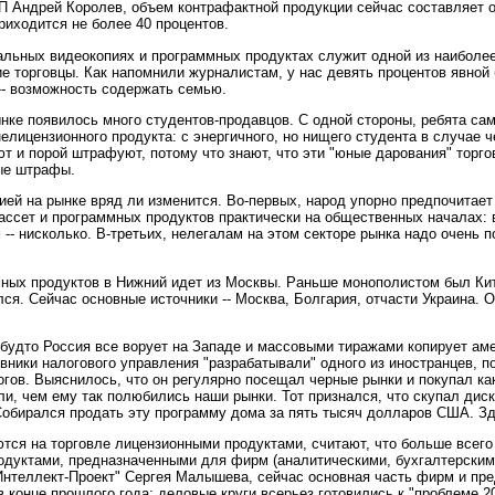
Андрей Королев, объем контрафактной продукции сейчас составляет ок
иходится не более 40 процентов.
гальных видеокопиях и программных продуктах служит одной из наиболе
ие торговцы. Как напомнили журналистам, у нас девять процентов явной б
-- возможность содержать семью.
е появилось много студентов-продавцов. С одной стороны, ребята сами 
ицензионного продукта: с энергичного, но нищего студента в случае че
 и порой штрафуют, потому что знают, что эти "юные дарования" торго
ые штрафы.
ей на рынке вряд ли изменится. Во-первых, народ упорно предпочитает
ассет и программных продуктов практически на общественных началах: 
- нисколько. В-третьих, нелегалам на этом секторе рынка надо очень п
ных продуктов в Нижний идет из Москвы. Раньше монополистом был Кита
ся. Сейчас основные источники -- Москва, Болгария, отчасти Украина. 
 будто Россия все ворует на Западе и массовыми тиражами копирует ам
ники налогового управления "разрабатывали" одного из иностранцев, 
гов. Выяснилось, что он регулярно посещал черные рынки и покупал как
и, чем ему так полюбились наши рынки. Тот признался, что скупал диск
Собирался продать эту программу дома за пять тысяч долларов США. Зде
тся на торговле лицензионными продуктами, считают, что больше всего
одуктами, предназначенными для фирм (аналитическими, бухгалтерскими,
Интеллект-Проект" Сергея Малышева, сейчас основная часть фирм и пр
конце прошлого года: деловые круги всерьез готовились к "проблеме 20