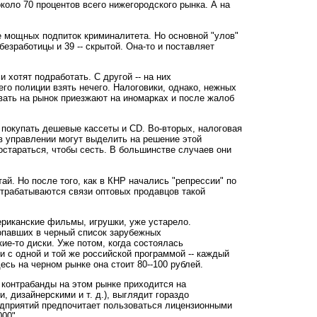
оло 70 процентов всего нижегородского рынка. А на
е мощных подпиток криминалитета. Но основной "улов"
езработицы и 39 -- скрытой. Она-то и поставляет
хотят подработать. С другой -- на них
го полиции взять нечего. Налоговики, однако, нежных
вать на рынок приезжают на иномарках и после жалоб
 покупать дешевые кассеты и CD. Во-вторых, налоговая
в управлении могут выделить на решение этой
остараться, чтобы сесть. В большинстве случаев они
й. Но после того, как в КНР начались "репрессии" по
Отрабатываются связи оптовых продавцов такой
ериканские фильмы, игрушки, уже устарело.
попавших в черный список зарубежных
ие-то диски. Уже потом, когда состоялась
и с одной и той же российской программой -- каждый
сь на черном рынке она стоит 80--100 рублей.
 контрабанды на этом рынке приходится на
 дизайнерскими и т. д.), выглядит гораздо
едприятий предпочитает пользоваться лицензионными
00".