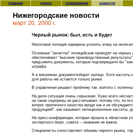
главная
поиск
содержание
новости
Нижегородские новости
март 20, 2000 г.
Черный рынок: был, есть и будет
Налоговая полиция намерена усилить атаку на нелегал
Основные "зачистки" полицейские проводят на черных 
обеспечивают "высокие производственные результаты",
предъявить документы, которые подтверждали бы "зак
штрафа.
А в магазинах документооборот налицо. Хотя кассеты и 
для работы им остаются только рынки.
В управлении решают проблему так: взятого с поличны
На деле ситуация очень серьезная. Хуже всего несчаст
на такие сюрпризы не рассчитывает, потому что, по ег
вопрос приличного качества вроде как и не обсуждает
продукцией", как называют нелицензионные кассеты, дис
На пресс-конференции, которая прошла в областном у
экспертного бюро, совета -- название не важно.
Специалисты сопоставляют объемы черного рынка, торг