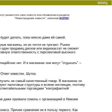
ввиц
гут разместить свои новости или объявления в разделе
"Нижегородские новости", заполнив
ФОРМУ
.
будет делать, пока неясно даже ей самой.
ые магазины, но их почти не трогают. Рынки
и один продавец дисков или видеокассет не сможет
ивную ответственность с перспективой высокого
ицейских нет. И в магазинах они могут "отдыхать" --
 Ответ известен. Шутка.
олучить не самый качественный товар. В магазинах он
руют налоговые структуры и всякие инспекции, поэтому
респектабельными торговцами "контрафактной
в даже призвали помочь с организацией в Нижнем
неса. Причем сравнение не в пользу первого. Как