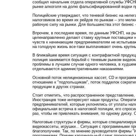
сообщил начальник отдела оперативной службы УФСНП 
рынке алкоголя на долю фальсифицированной водки пр
Полицейские утверждают, что теневой бизнес на неле
налоговиков во время их рейдов по рынкам -- это мелк
рабочую силу на рынки. Для большинства этот бизнес 
Впрочем, в последнее время, по данным УФСНП, на рынк
целенаправленно делают ставку крупные поставщики нел
чувств к начинающим предпринимателям не испытывают
на голодную жизнь все-таки выплачивают очень крупн
В ближайшее время ситуация с контрафактной продукци
полиция занимается борьбой с теневым рынком видеок
проблемы в лучшем случае одного человека, в худшем -
отделываются административными наказаниями.
Основной поток нелицензионных кассет, CD и программ
отношению к "подпольщикам", поток подделок сократил
продукции в других странах.
Стоит отметить, что распространенное представление,
Иностранцев тоже интересуют наши продукты. Оператив
предпринимателей, которые уклонялись от уплаты нало
официальная встреча в налоговой полиции, его спросил
раз, чтобы не привлекать внимания, по одному диску. 
Налоговые структуры и фирмы, которые специализирую
видеокассеты, игрушки... Ситуация с программными пр
благополучнее. Так, по мнению руководителя фирмы "
программами. Причем кардинальный сдвиг произошел в 