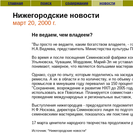
главная
поиск
содержание
новости
Нижегородские новости
март 20, 2000 г.
Не ведаем, чем владеем?
"Вы просто не ведаете, каким богатством владеете, 
Н.А.Ведяева, представитель Министерства культуры П
Во время и после посещения Семеновской фабрики хохл
Ульяновска, Чувашии, Мордовии, Марий-Эл не уставал
понимают, наверное, что являются большими мастерами,
Однако, судя по опыту, которым поделились на заседа
ремесла. А их в области и по количеству, и по объем
промыслов в минувшем году перевалил за 150 проценто
"Сохранение, возрождение и развитие НХП до 2005 год
использовать все Поволжье. Планируется совместная о
проведение международных и региональных выставок, р
Выступления нижегородцев - председателя подкомитет
Н.Ф.Носкова, директора Семеновского лицея по подгото
семеновскими мастерицами, показалось им поистине ц
17 марта ценители народного творчества продолжили 
Источник: "Нижегородские новости"