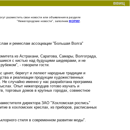
ввиц
гут разместить свои новости или объявления в разделе
"Нижегородские новости", заполнив
ФОРМУ
.
ыслам и ремеслам ассоциации "Большая Волга"
митета из Астрахани, Саратова, Самары, Волгограда,
вшиеся с кистью над будущими шедеврами, и не
рубежом", - говорили гости.
с ценят, берегут и лелеют народные традиции и
одства и реализации продукции художественных
. Не случайно именно у нас разработана программа
мыслах. Опыт нижегородцев готово изучать и
в, торговых домов в крупных городах, совместное
 заместителя директора ЗАО "Хохломская роспись"
итие в хохломских креслах, из приборов, расписанных
ьклорного стиля в современном развитии моды".