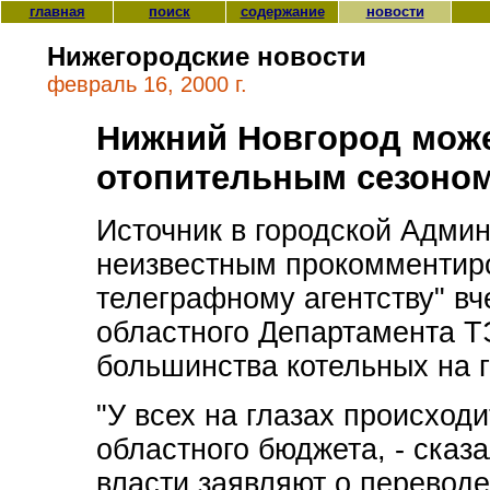
главная
поиск
содержание
новости
Нижегородские новости
февраль 16, 2000 г.
Нижний Новгород може
отопительным сезоном 
Источник в городской Адми
неизвестным прокомментир
телеграфному агентству" в
областного Департамента Т
большинства котельных на г
"У всех на глазах происход
областного бюджета, - сказ
власти заявляют о переводе