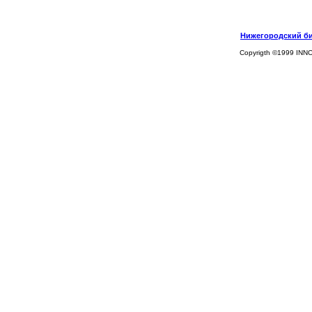
Нижегородский биз
Copyrigth ©1999 INN