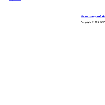
Нижегородский биз
Copyrigth ©1999 INN