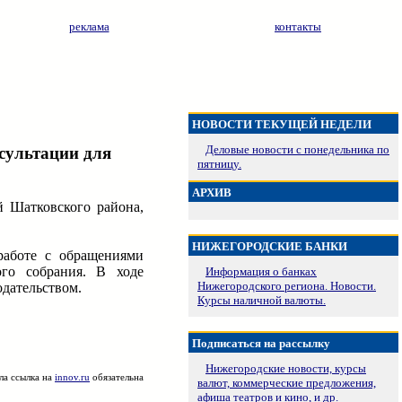
реклама
контакты
НОВОСТИ ТЕКУЩЕЙ НЕДЕЛИ
Деловые новости с понедельника по
сультации для
пятницу.
АРХИВ
й Шатковского района,
НИЖЕГОРОДСКИЕ БАНКИ
 работе с обращениями
ого собрания. В ходе
Информация о банках
Нижегородского региона. Новости.
одательством.
Курсы наличной валюты.
Подписаться на рассылку
Нижегородские новости, курсы
ла ссылка на
innov.ru
обязательна
валют, коммерческие предложения,
афиша театров и кино, и др.