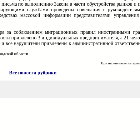
письма по выполнению Закона в части обустройства рынков и п
олирующими службами проведены совещания с руководителя
едствах массовой информации представителями управления
зора за соблюдением миграционных правил иностранными гр
сти привлечено 3 индивидуальных предпринимателя, а 21 челов
 и все нарушители привлечены к административной ответственн
родской области
При перепечатке материа
Все новости рубрики