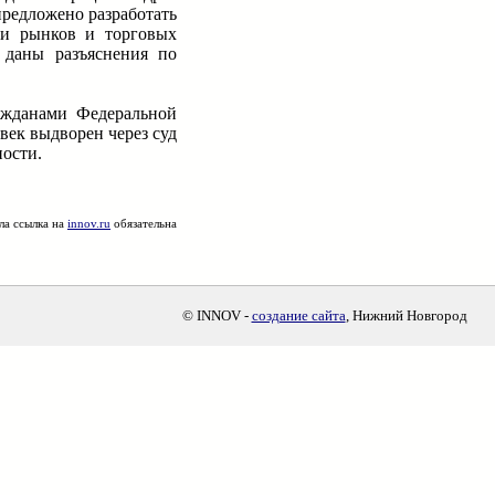
редложено разработать
ми рынков и торговых
 даны разъяснения по
ажданами Федеральной
ек выдворен через суд
ости.
ла ссылка на
innov.ru
обязательна
© INNOV -
создание сайта
, Нижний Новгород