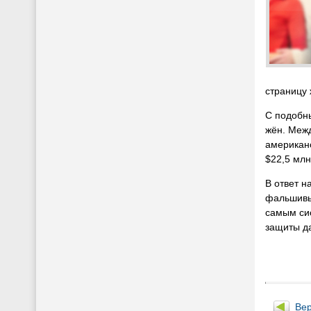
страницу 
С подобн
жён. Межд
американс
$22,5 млн
В ответ н
фальшивых
самым сис
защиты да
Вер