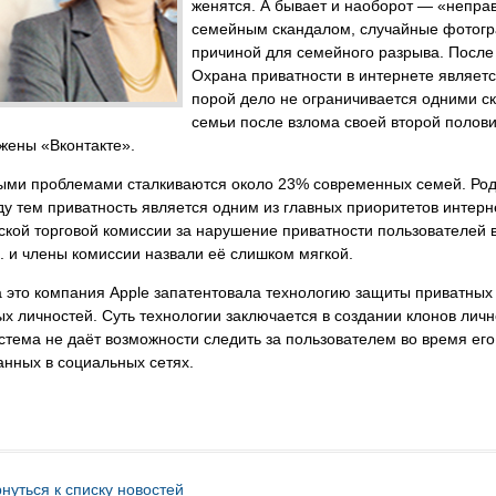
женятся. А бывает и наоборот — «непра
семейным скандалом, случайные фотогр
причиной для семейного разрыва. После 
Охрана приватности в интернете являет
порой дело не ограничивается одними ск
семьи после взлома своей второй полов
жены «Вконтакте».
ыми проблемами сталкиваются около 23% современных семей. Роди
у тем приватность является одним из главных приоритетов интер
кой торговой комиссии за нарушение приватности пользователей в
. и члены комиссии назвали её слишком мягкой.
а это компания Apple запатентовала технологию защиты приватны
 личностей. Суть технологии заключается в создании клонов лично
тема не даёт возможности следить за пользователем во время его 
нных в социальных сетях.
нуться к списку новостей