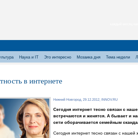
каждый месяц нас
ультура
Наука и IT
Это интересно
Мозаика дня
Тема недели
Л
тность в интернете
Нижний Новгород, 29.12.2012, INNOV.RU
Сегодня интернет тесно связан с наш
встречаются и женятся. А бывает и 
сети оборачивается семейным скандал
Сегодня интернет тесно связан с нашей 