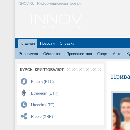
INNOV.RU | Информационный портал
Главная
Новости
Справка
Экономика
Общество
Происшествия
Спорт
Авто
К
КУРСЫ КРИПТОВАЛЮТ
Прива
Bitcoin (BTC)
Ethereum (ETH)
Litecoin (LTC)
Ripple (XRP)