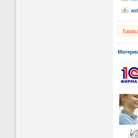
до
Forum w
Матери