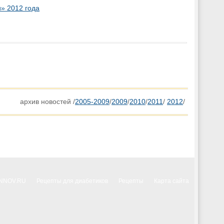
» 2012 года
архив новостей /
2005-2009
/
2009
/
2010
/
2011
/
2012
/
INNOV.RU
Рецепты для диабетиков
Рецепты
Карта сайта