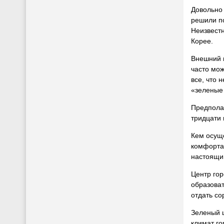
Довольно
решили п
Неизвест
Корее.
Внешний 
часто мож
все, что 
«зеленые
Предполаг
тридцати 
Кем осуще
комфорта
настоящи
Центр гор
образова
отдать со
Зеленый ц
климат го