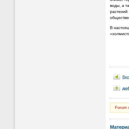
воды, а т
растений
обществен
В настоящ
«холмисто
Вер
до
Forum w
Матери