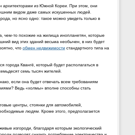
 архитекторами из Южной Кореи. При этом, они
внешним видом даже самых искушенных людей.
рода, но ясно одно: такое можно увидеть только в
а, чем-то похожие на жилища инопланетян, которые
ешний вид этих зданий весьма необычен, в них будет
роятно, что
обмен недвижимости
стандартного типа на
я города Квангё, который будет располагаться в
семьдесят семь тысяч жителей.
нако, если она будет отвечать всем требованиям
ниями? Ведь «холмы» вполне способны стать
говые центры, стоянки для автомобилей,
необходимые людям. Кроме этого, предполагается
 живые изгороди, благодаря которым экологический
ороди позволят снизить потребление электричества и