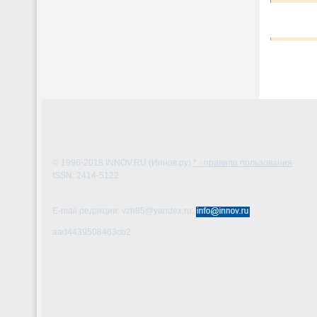
© 1996-2018
INNOV.RU (Иннов.ру)
* - правила пользования
ISSN: 2414-5122
E-mail редакции: vzh85@yandex.ru,
aad4439508463cb2