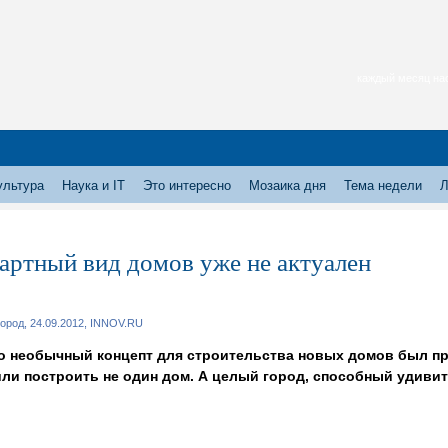
каждый месяц нас
ультура
Наука и IT
Это интересно
Мозаика дня
Тема недели
Л
артный вид домов уже не актуален
ород, 24.09.2012, INNOV.RU
 необычный концепт для строительства новых домов был пр
ли построить не один дом. А целый город, способный удив