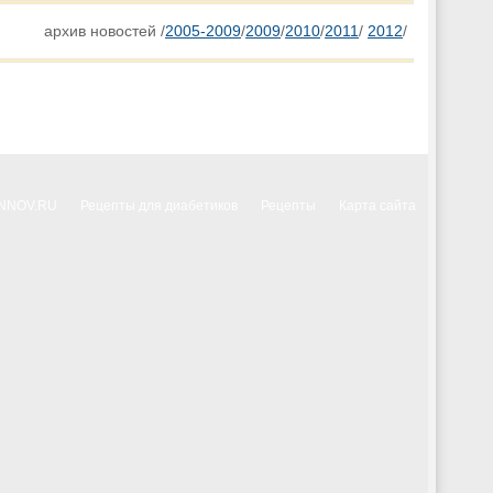
архив новостей /
2005-2009
/
2009
/
2010
/
2011
/
2012
/
INNOV.RU
Рецепты для диабетиков
Рецепты
Карта сайта