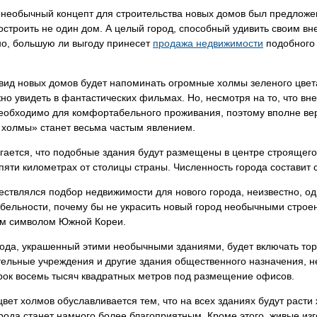
 необычный концепт для строительства новых домов был предложен
остроить не один дом. А целый город, способный удивить своим 
но, большую ли выгоду принесет
продажа недвижимости
подобного 
вид новых домов будет напоминать огромные холмы зеленого цвет
но увидеть в фантастических фильмах. Но, несмотря на то, что вн
необходимо для комфортабельного проживания, поэтому вполне ве
 холмы» станет весьма частым явлением.
ается, что подобные здания будут размещены в центре строящегос
пяти километрах от столицы страны. Численность города составит 
ствлялся подбор недвижимости для нового города, неизвестно, од
бельности, почему бы не украсить новый город необычными строе
м символом Южной Кореи.
ода, украшенный этими необычными зданиями, будет включать тор
тельные учреждения и другие здания общественного назначения, 
рок восемь тысяч квадратных метров под размещение офисов.
вет холмов обуславливается тем, что на всех зданиях будут расти
рода станет намного более благоприятным. Кроме этого, живые изг