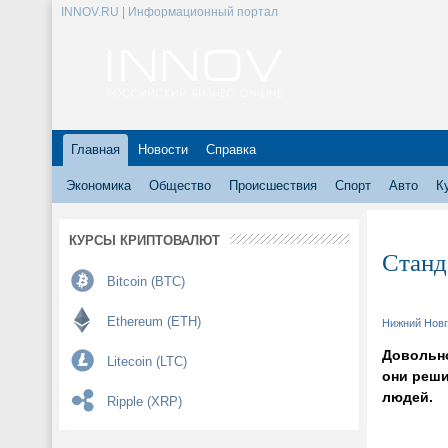
INNOV.RU | Информационный портал
Главная
Новости
Справка
Экономика
Общество
Происшествия
Спорт
Авто
К
КУРСЫ КРИПТОВАЛЮТ
Станд
Bitcoin (BTC)
Ethereum (ETH)
Нижний Новг
Довольно
Litecoin (LTC)
они реши
людей.
Ripple (XRP)