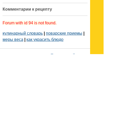
Комментарии к рецепту
Forum with id 94 is not found.
кулинарный словарь
|
поварские приемы
|
меры веса
|
как украсить блюдо
Подписывайтесь на наш
канал
в
Яндекс.Дзен
Здесь есть другие наши
статьи!