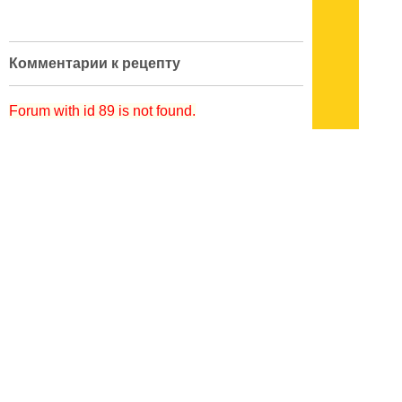
Комментарии к рецепту
Forum with id 89 is not found.
кулинарный словарь
|
поварские приемы
|
меры веса
|
как украсить блюдо
Подписывайтесь на наш
канал
в
Яндекс.Дзен
Здесь есть другие наши
статьи!