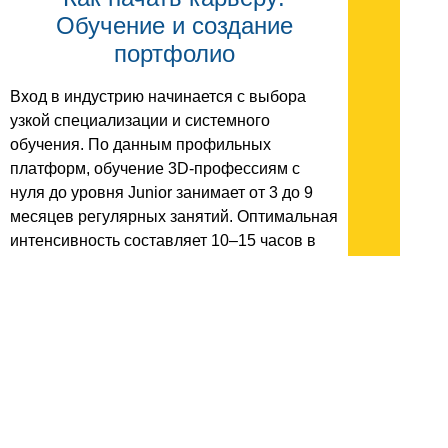
Обучение и создание
портфолио
Вход в индустрию начинается с выбора
узкой специализации и системного
обучения. По данным профильных
платформ, обучение 3D-профессиям с
нуля до уровня Junior занимает от 3 до 9
месяцев регулярных занятий. Оптимальная
интенсивность составляет 10–15 часов в
неделю, что в сумме дает 100–200 часов
плотной практики. Интенсивные
программы укладываются в 3–6 месяцев,
тогда как самостоятельное изучение по
разрозненным материалам может занять
до полутора лет.
Для освоения базовых принципов работы с