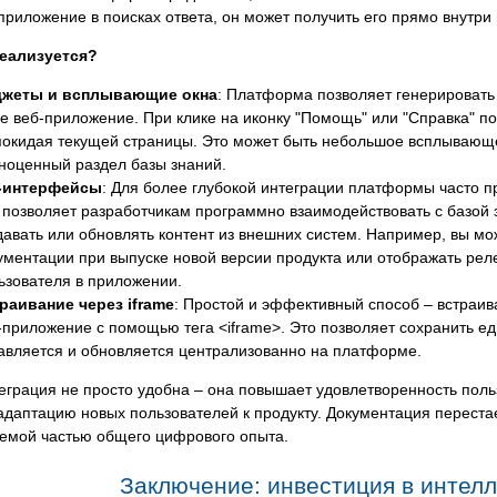
приложение в поисках ответа, он может получить его прямо внутри
реализуется?
жеты и всплывающие окна
: Платформа позволяет генерировать
е веб-приложение. При клике на иконку "Помощь" или "Справка" п
покидая текущей страницы. Это может быть небольшое всплывающе
ноценный раздел базы знаний.
-интерфейсы
: Для более глубокой интеграции платформы часто пре
 позволяет разработчикам программно взаимодействовать с базой з
давать или обновлять контент из внешних систем. Например, вы м
ументации при выпуске новой версии продукта или отображать реле
ьзователя в приложении.
раивание через iframe
: Простой и эффективный способ – встраив
-приложение с помощью тега <iframe>. Это позволяет сохранить ед
авляется и обновляется централизованно на платформе.
еграция не просто удобна – она повышает удовлетворенность поль
адаптацию новых пользователей к продукту. Документация переста
емой частью общего цифрового опыта.
Заключение: инвестиция в интел