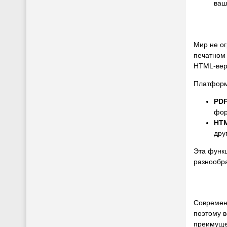
ваш
Мир не ог
печатном
HTML-верс
Платформ
PD
фор
HT
дру
Эта функц
разнообр
Современ
поэтому 
преимущес