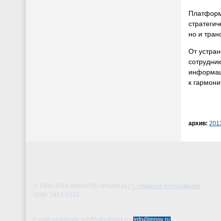
Платформа
стратегич
но и тран
От устран
сотрудник
информац
к гармони
архив:
201
© 1996-2018
INNOV.RU (Иннов.ру)
* - правила пользования
ISSN: 2414-5122
E-mail редакции: vzh85@yandex.ru,