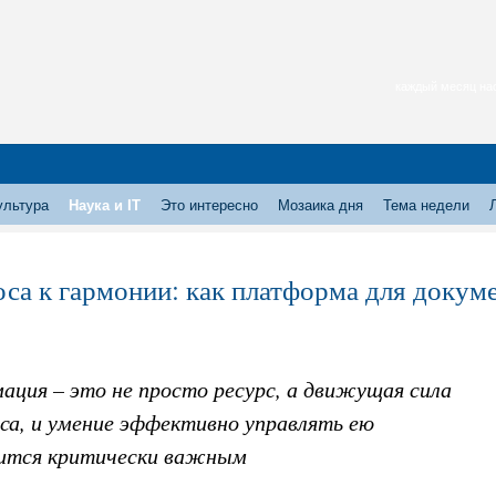
каждый месяц нас
ультура
Наука и IT
Это интересно
Мозаика дня
Тема недели
оса к гармонии: как платформа для докум
ация – это не просто ресурс, а движущая сила
са, и умение эффективно управлять ею
ится критически важным