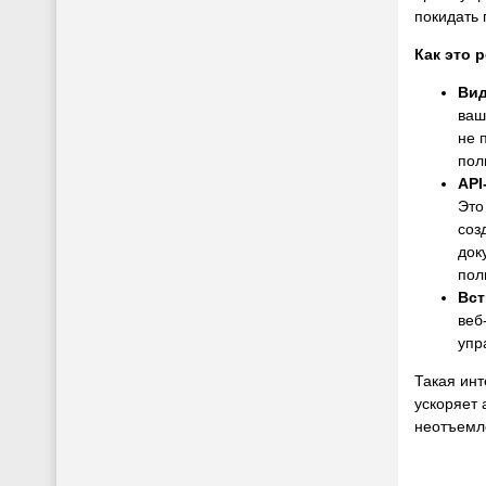
покидать 
Как это 
Вид
ваш
не 
пол
API
Это
соз
док
пол
Вст
веб
упр
Такая инт
ускоряет 
неотъемл