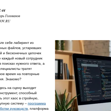
7:44
орь Голованов
NOV.RU
те себе лабиринт из
нных файлов, устаревших
й и бесконечных цепочек
е каждый новый сотрудник
в поисках нужного ответа, а
специалисты тратят
ное время на повторные
ия. Знакомо?
есь на сцену выходит
нструмент, способный
ь этот хаос в стройную,
тупную систему –
программа
ботки руководств
, платформа