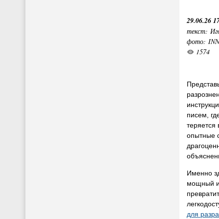
29.06.26 1
текст: Иг
фото: IN
1574
Представь
разрозне
инструкци
писем, гд
теряется 
опытные 
драгоцен
объяснен
Именно зд
мощный и
превратит
легкодос
для разра