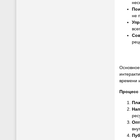
нес
Пои
не 
Упр
все
Сов
рец
Основное 
интеракти
времени 
Процесс 
Пла
Нап
рес
Опт
вну
Пуб