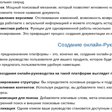
кольких секунд.
ск
: Мощный поисковый механизм, который позволяет мгновенно 
помните точное название документа.
авление версиями
: Отслеживание изменений, возможность возвра
гда работаете с актуальной информацией и можете отследить исто
местная работа
: Функции для одновременной работы нескольких
ензирование. Это превращает процесс создания документации из и
Создание онлайн-Рук
предназначение платформы – это, конечно же, создание онлайн-ру
вное руководство пользователя для вашего продукта, которое будет
и предлагать пользователям удобную навигацию.
создания онлайн-руководства на такой платформе выглядит 
нирование структуры
: Вы определяете основные разделы и под
олнение контентом
: Используя редактор, вы добавляете текст, и
урсы.
имизация для поиска
: Добавляете ключевые слова, мета-описани
тренний поиск и внешние поисковые системы.
ликация
: Одним кликом ваше руководство становится доступным о