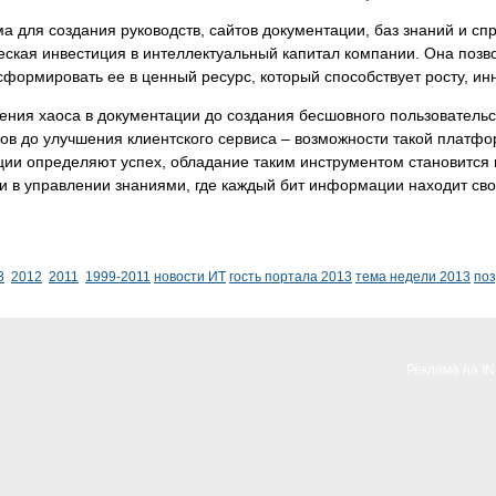
 для создания руководств, сайтов документации, баз знаний и спр
еская инвестиция в интеллектуальный капитал компании. Она поз
сформировать ее в ценный ресурс, который способствует росту, 
ения хаоса в документации до создания бесшовного пользователь
ов до улучшения клиентского сервиса – возможности такой платфор
ии определяют успех, обладание таким инструментом становится 
и в управлении знаниями, где каждый бит информации находит сво
3
2012
2011
1999-2011
новости ИТ
гость портала 2013
тема недели 2013
по
Реклама на I