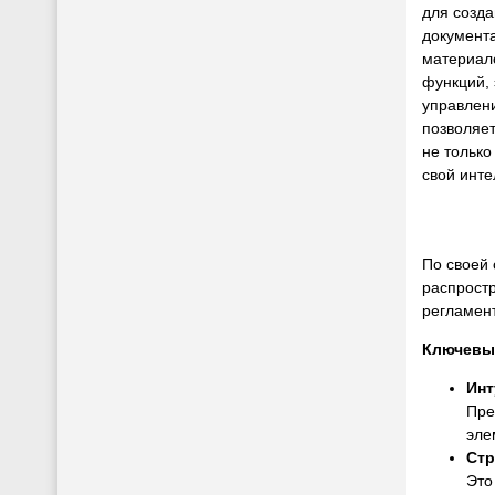
для созда
документа
материало
функций,
управлен
позволяе
не только
свой инте
По своей 
распростр
регламент
Ключевые
Инт
Пре
эле
Стр
Это