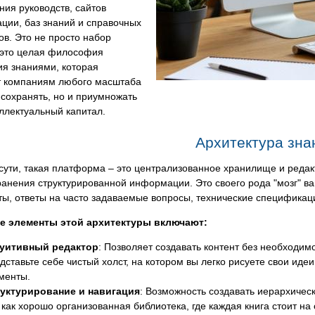
ния руководств, сайтов
ции, баз знаний и справочных
в. Это не просто набор
 это целая философия
ия знаниями, которая
т компаниям любого масштаба
 сохранять, но и приумножать
ллектуальный капитал.
Архитектура зна
сути, такая платформа – это централизованное хранилище и редак
анения структурированной информации. Это своего рода "мозг" ва
ы, ответы на часто задаваемые вопросы, технические спецификаци
 элементы этой архитектуры включают:
уитивный редактор
: Позволяет создавать контент без необходи
дставьте себе чистый холст, на котором вы легко рисуете свои идеи
менты.
уктурирование и навигация
: Возможность создавать иерархическ
 как хорошо организованная библиотека, где каждая книга стоит н