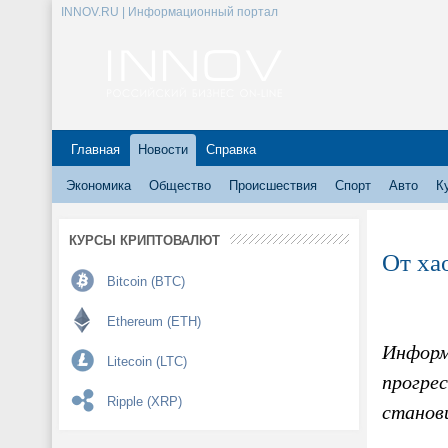
INNOV.RU | Информационный портал
Главная
Новости
Справка
Экономика
Общество
Происшествия
Спорт
Авто
К
КУРСЫ КРИПТОВАЛЮТ
От ха
Bitcoin (BTC)
Ethereum (ETH)
Информ
Litecoin (LTC)
прогрес
Ripple (XRP)
станов