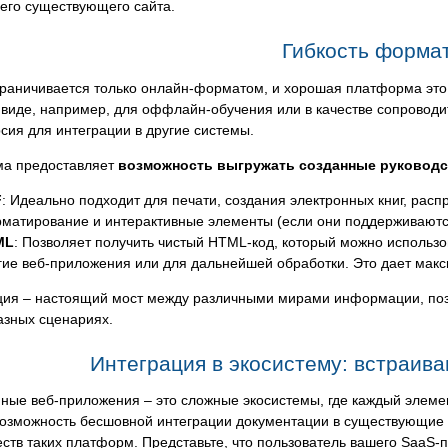
его существующего сайта.
Гибкость форма
раничивается только онлайн-форматом, и хорошая платформа это 
 виде, например, для оффлайн-обучения или в качестве сопровод
ия для интеграции в другие системы.
а предоставляет
возможность выгружать созданные руковод
F
: Идеально подходит для печати, создания электронных книг, расп
матирование и интерактивные элементы (если они поддерживаютс
ML
: Позволяет получить чистый HTML-код, который можно использов
гие веб-приложения или для дальнейшей обработки. Это дает макс
ия – настоящий мост между различными мирами информации, позво
азных сценариях.
Интеграция в экосистему: встраив
ные веб-приложения – это сложные экосистемы, где каждый элеме
возможность бесшовной интеграции документации в существующие 
тв таких платформ. Представьте, что пользователь вашего SaaS-пр