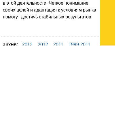
в этой деятельности. Четкое понимание
своих целей и адаптация к условиям рынка
помогут достичь стабильных результатов.
архив:
2013
2012
2011
1999-2011
новости ИТ
гость портала 2013
тема недели 2013
поздравления
Подписывайтесь на наш
канал
в
Яндекс.Дзен
Здесь есть другие наши
статьи!