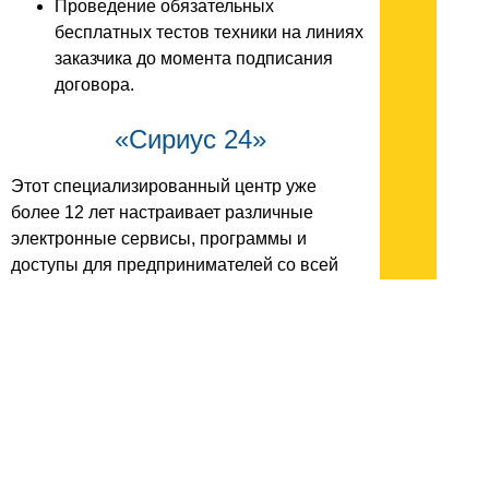
Проведение обязательных
бесплатных тестов техники на линиях
заказчика до момента подписания
договора.
«Сириус 24»
Этот специализированный центр уже
более 12 лет настраивает различные
электронные сервисы, программы и
доступы для предпринимателей со всей
России. Главное направление работы
компании в рамках маркировки — это
быстрая, правильная и полностью
удаленная регистрация личных кабинетов в
системе «Честный знак». За время своей
работы аттестованные специалисты
успешно обработали, настроили и сдали
более 12 тысяч заявок от благодарных