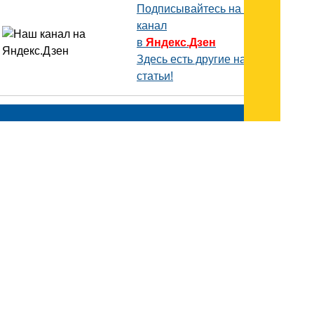
Подписывайтесь на наш
канал
в
Яндекс.Дзен
Здесь есть другие наши
статьи!
Поиск
Карта сайта
© 1996-2026 INNOV.RU (Иннов.ру) -
информационное агентство.
* -
правила пользования