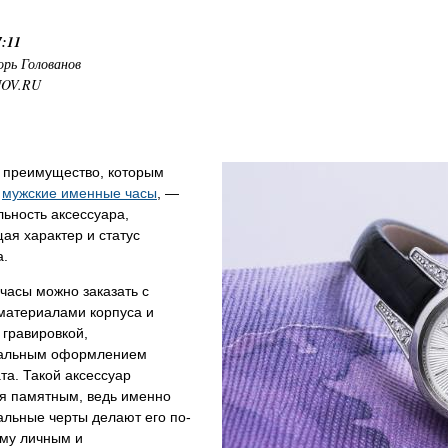
7:11
орь Голованов
NOV.RU
 преимущество, которым
т
мужские именные часы
, —
льность аксессуара,
ая характер и статус
а.
часы можно заказать с
материалами корпуса и
 гравировкой,
альным оформлением
а. Такой аксессуар
ся памятным, ведь именно
альные черты делают его по-
му личным и