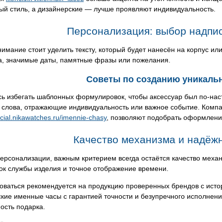
ый стиль, а дизайнерские — лучше проявляют индивидуальность.
Персонализация: выбор надпис
имание стоит уделить тексту, который будет нанесён на корпус 
а, значимые даты, памятные фразы или пожелания.
Советы по созданию уникаль
сь избегать шаблонных формулировок, чтобы аксессуар был по-на
слова, отражающие индивидуальность или важное событие. Компан
ecial.nikawatches.ru/imennie-chasy
, позволяют подобрать оформлени
Качество механизма и надёжн
ерсонализации, важным критерием всегда остаётся качество меха
ок службы изделия и точное отображение времени.
ваться рекомендуется на продукцию проверенных брендов с истор
ские именные часы с гарантией точности и безупречного исполнен
ость подарка.