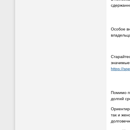
сдержанн
Особое вн
владельц
Старайте
значимые 
https://sp
Помимо п
долгий ср
Ориентиро
так и жен
долговечн