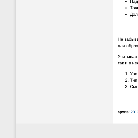
Над
Точ
Дол
Не забыв
для обра
Учитывая 
так и в н
Уро
Тип
Сме
архив:
201