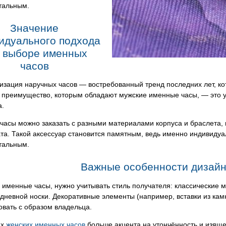
тальным.
Значение
идуального подхода
 выборе именных
часов
изация наручных часов — востребованный тренд последних лет, к
 преимущество, которым обладают мужские именные часы, — это ун
а.
часы можно заказать с разными материалами корпуса и браслета
та. Такой аксессуар становится памятным, ведь именно индивиду
тальным.
Важные особенности дизайн
именные часы, нужно учитывать стиль получателя: классические 
едневной носки. Декоративные элементы (например, вставки из к
вать с образом владельца.
ах
женских именных часов
больше акцента на утончённость и изящ