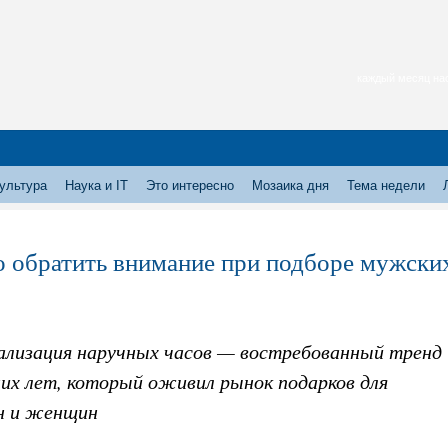
каждый месяц нас
ультура
Наука и IT
Это интересно
Мозаика дня
Тема недели
о обратить внимание при подборе мужски
ализация наручных часов — востребованный тренд
них лет, который оживил рынок подарков для
 и женщин