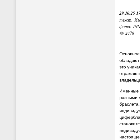
29.10.25 1
текст: Иг
фото: IN
2478
Основное
обладаю
это уника
отражающ
владельц
Именные 
разными 
браслета,
индивиду
циферблат
становит
индивиду
настояще