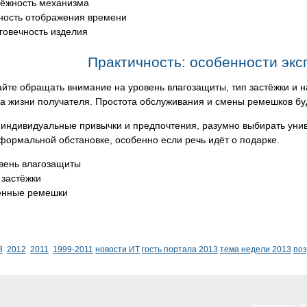
ёжность механизма
ность отображения времени
говечность изделия
Практичность: особенности экс
айте обращать внимание на уровень влагозащиты, тип застёжки и
за жизни получателя. Простота обслуживания и смены ремешков б
индивидуальные привычки и предпочтения, разумно выбирать унив
еформальной обстановке, особенно если речь идёт о подарке.
вень влагозащиты
 застёжки
нные ремешки
3
2012
2011
1999-2011
новости ИТ
гость портала 2013
тема недели 2013
по