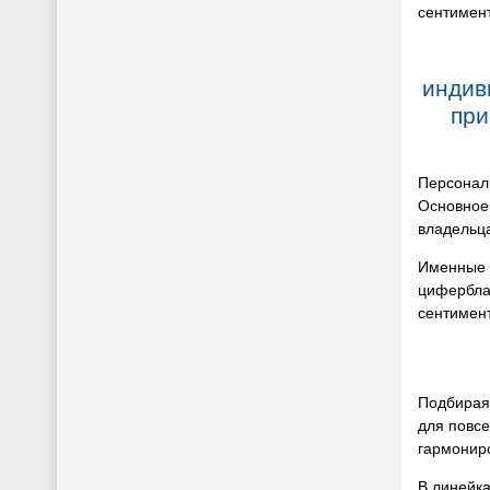
сентимен
индив
при
Персонал
Основное
владельц
Именные 
цифербла
сентимен
Подбирая 
для повс
гармониро
В линейк