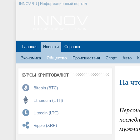
INNOV.RU | Информационный портал
Главная
Новости
Справка
Экономика
Общество
Происшествия
Спорт
Авто
К
КУРСЫ КРИПТОВАЛЮТ
На чт
Bitcoin (BTC)
Ethereum (ETH)
Персон
Litecoin (LTC)
послед
Ripple (XRP)
мужчин