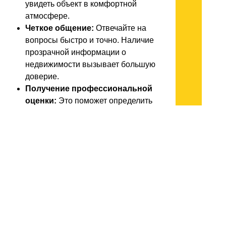
увидеть объект в комфортной
атмосфере.
Четкое общение:
Отвечайте на
вопросы быстро и точно. Наличие
прозрачной информации о
недвижимости вызывает большую
доверие.
Получение профессиональной
оценки:
Это поможет определить
реальную стоимость и избежать
переоценки.
Знание правовых аспектов:
Убедитесь в наличии всех
необходимых документов. Неполный
пакет может отпугнуть покупателей.
Торговая гибкость:
Будьте готовы к
переговорам и ищите компромиссы.
Это может увеличить шансы на успех.