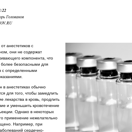
3:22
орь Голованов
NOV.RU
 от анестетиков с
ном, они не содержат
живающего компонента, что
х более безопасными для
в с определенными
оказаниями.
н в анестетиках обычно
ся для того, чтобы замедлить
е лекарства в кровь, продлить
вие и уменьшить кровотечение
ъекции. Однако в некоторых
его применение нежелательно
ещено. Например, при
заболеваний сердечно-