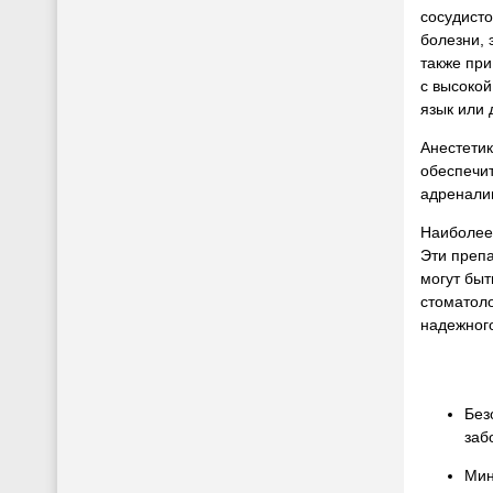
сосудисто
болезни, 
также при
с высокой
язык или 
Анестетик
обеспечи
адреналин
Наиболее 
Эти преп
могут быт
стоматол
надежного
Без
заб
Мин