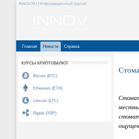
INNOV.RU | Информационный портал
Главная
Новости
Справка
КУРСЫ КРИПТОВАЛЮТ
Стома
Bitcoin (BTC)
Ethereum (ETH)
Стомат
Litecoin (LTC)
местны
Ripple (XRP)
стомат
ощущен