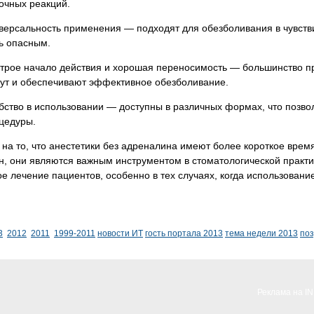
очных реакций.
версальность применения — подходят для обезболивания в чувств
ь опасным.
трое начало действия и хорошая переносимость — большинство пр
ут и обеспечивают эффективное обезболивание.
бство в использовании — доступны в различных формах, что позво
цедуры.
на то, что анестетики без адреналина имеют более короткое вре
, они являются важным инструментом в стоматологической практи
е лечение пациентов, особенно в тех случаях, когда использован
3
2012
2011
1999-2011
новости ИТ
гость портала 2013
тема недели 2013
по
Реклама на I