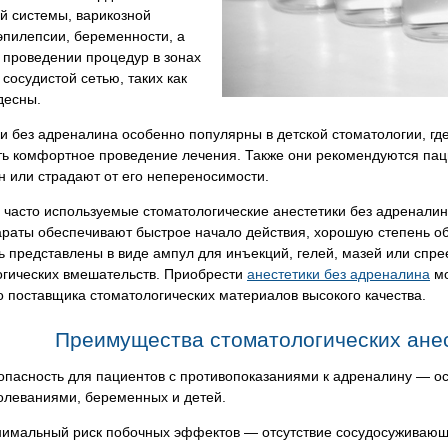
й системы, варикозной
эпилепсии, беременности, а
 проведении процедур в зонах
 сосудистой сетью, таких как
десны.
и без адреналина особенно популярны в детской стоматологии, г
ть комфортное проведение лечения. Также они рекомендуются пац
 или страдают от его непереносимости.
часто используемые стоматологические анестетики без адреналин
араты обеспечивают быстрое начало действия, хорошую степень о
ь представлены в виде ампул для инъекций, гелей, мазей или спрее
огических вмешательств. Приобрести
анестетики без адреналина
мо
 поставщика стоматологических материалов высокого качества.
Преимущества стоматологических анес
опасность для пациентов с противопоказаниями к адреналину — о
олеваниями, беременных и детей.
имальный риск побочных эффектов — отсутствие сосудосуживающе