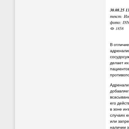
30.08.25 1
текст: Иг
фото: IN
1858
В отличие
адренали
сосудосу
делает и
пациенто
противоп
Адренали
добавляет
всасывани
его дейст
в зоне ин
случаях 
или запр
наличии 