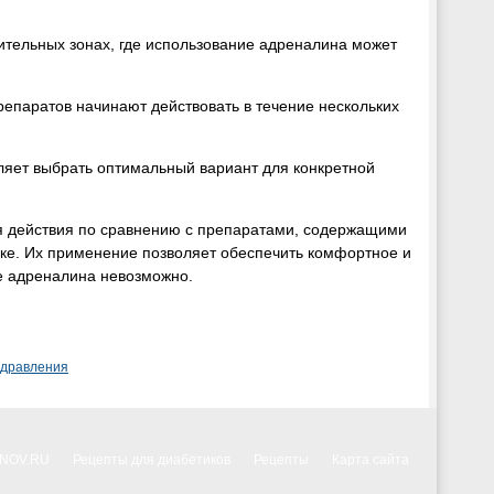
ительных зонах, где использование адреналина может
епаратов начинают действовать в течение нескольких
ляет выбрать оптимальный вариант для конкретной
мя действия по сравнению с препаратами, содержащими
ке. Их применение позволяет обеспечить комфортное и
ие адреналина невозможно.
здравления
NNOV.RU
Рецепты для диабетиков
Рецепты
Карта сайта