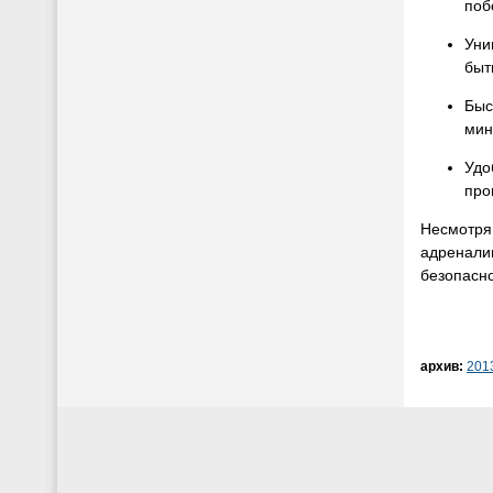
поб
Уни
быт
Быс
мин
Удо
про
Несмотря 
адреналин
безопасно
архив:
201