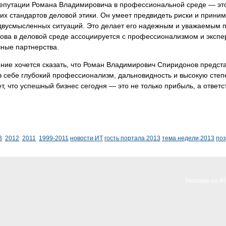
репутации Романа Владимировича в профессиональной среде — это
х стандартов деловой этики. Он умеет предвидеть риски и прини
 двусмысленных ситуаций. Это делает его надежным и уважаемым 
ва в деловой среде ассоциируется с профессионализмом и экспер
ные партнерства.
ние хочется сказать, что Роман Владимирович Спиридонов предст
в себе глубокий профессионализм, дальновидность и высокую степ
т, что успешный бизнес сегодня — это не только прибыль, а ответс
3
2012
2011
1999-2011
новости ИТ
гость портала 2013
тема недели 2013
по
Реклама на I