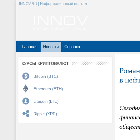
INNOV.RU | Информационный портал
Главная
Новости
Справка
КУРСЫ КРИПТОВАЛЮТ
Роман
Bitcoin (BTC)
в неф
Ethereum (ETH)
Litecoin (LTC)
Сегодня
Ripple (XRP)
финансо
общест