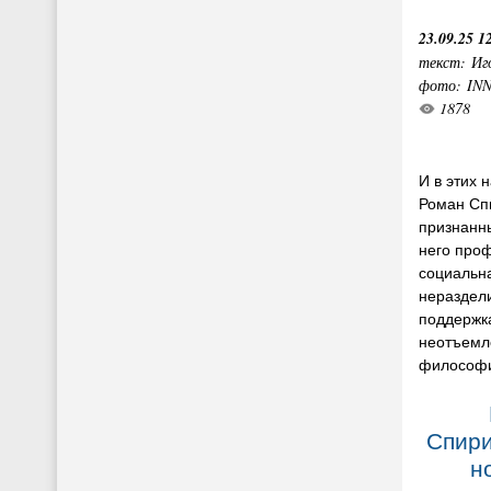
23.09.25 1
текст: Иг
фото: IN
1878
И в этих 
Роман Сп
признанн
него про
социальна
нераздели
поддержк
неотъемл
философ
Спири
н