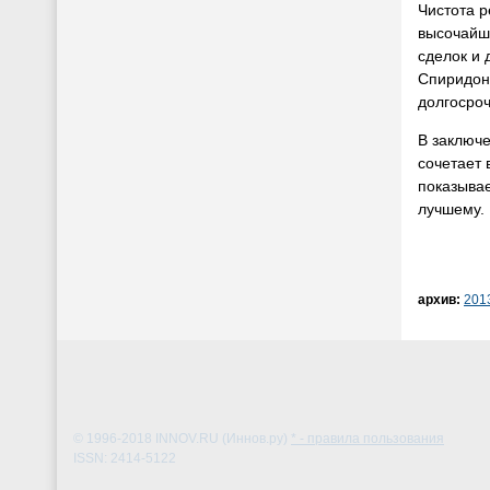
Чистота 
высочайши
сделок и
Спиридоно
долгосроч
В заключе
сочетает 
показывае
лучшему.
архив:
201
© 1996-2018
INNOV.RU (Иннов.ру)
* - правила пользования
ISSN: 2414-5122