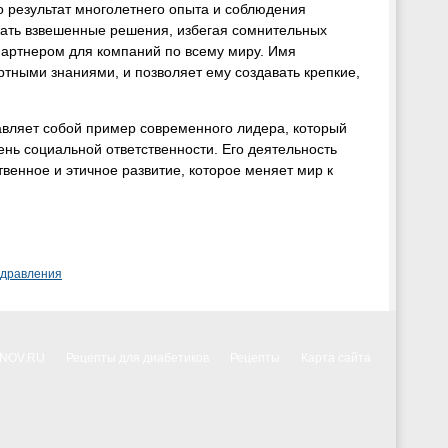
 результат многолетнего опыта и соблюдения
мать взвешенные решения, избегая сомнительных
партнером для компаний по всему миру. Имя
тными знаниями, и позволяет ему создавать крепкие,
авляет собой пример современного лидера, который
ень социальной ответственности. Его деятельность
твенное и этичное развитие, которое меняет мир к
здравления
NNOV.RU
Рецепты для диабетиков
Рецепты
Карта сайта