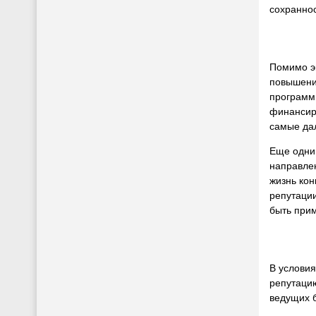
сохраннос
Помимо эк
повышение
программы
финансиру
самые да
Еще одни
направле
жизнь кон
репутации
быть при
В услови
репутацию
ведущих б