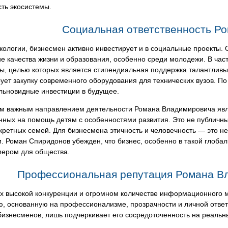
ть экосистемы.
Социальная ответственность Р
ологии, бизнесмен активно инвестирует и в социальные проекты.
 качества жизни и образования, особенно среди молодежи. В час
, целью которых является стипендиальная поддержка талантливых
ет закупку современного оборудования для технических вузов. По
льновидные инвестиции в будущее.
м важным направлением деятельности Романа Владимировича явля
нных на помощь детям с особенностями развития. Это не публичны
кретных семей. Для бизнесмена этичность и человечность — это н
. Роман Спиридонов убежден, что бизнес, особенно в такой глоба
мером для общества.
Профессиональная репутация Романа В
ях высокой конкуренции и огромном количестве информационного 
, основанную на профессионализме, прозрачности и личной ответс
изнесменов, лишь подчеркивает его сосредоточенность на реальн