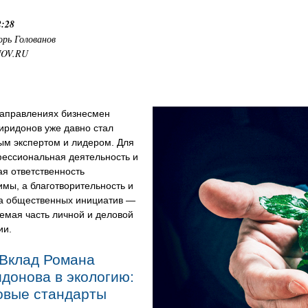
2:28
орь Голованов
NOV.RU
направлениях бизнесмен
иридонов уже давно стал
ым экспертом и лидером. Для
фессиональная деятельность и
я ответственность
мы, а благотворительность и
а общественных инициатив —
емая часть личной и деловой
ии.
Вклад Романа
донова в экологию:
овые стандарты