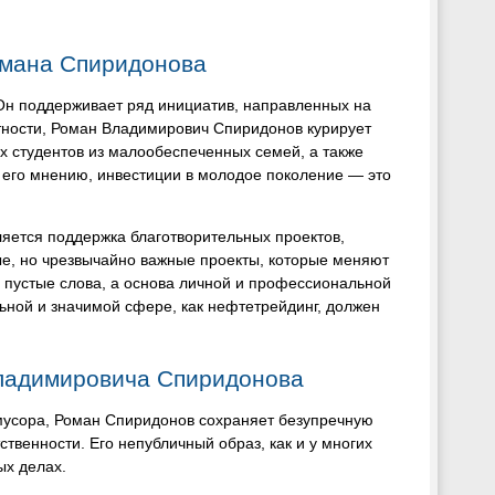
омана Спиридонова
 Он поддерживает ряд инициатив, направленных на
тности, Роман Владимирович Спиридонов курирует
 студентов из малообеспеченных семей, а также
 его мнению, инвестиции в молодое поколение — это
ется поддержка благотворительных проектов,
е, но чрезвычайно важные проекты, которые меняют
е пустые слова, а основа личной и профессиональной
льной и значимой сфере, как нефтетрейдинг, должен
ладимировича Спиридонова
мусора, Роман Спиридонов сохраняет безупречную
твенности. Его непубличный образ, как и у многих
ых делах.