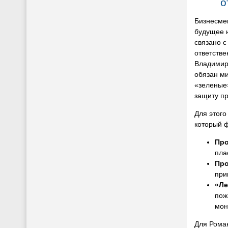
о
Бизнесмен
будущее 
связано с
ответстве
Владимиро
обязан м
«зеленые»
защиту пр
Для этог
который 
Про
пла
Про
при
«Ле
пож
мон
Для Рома