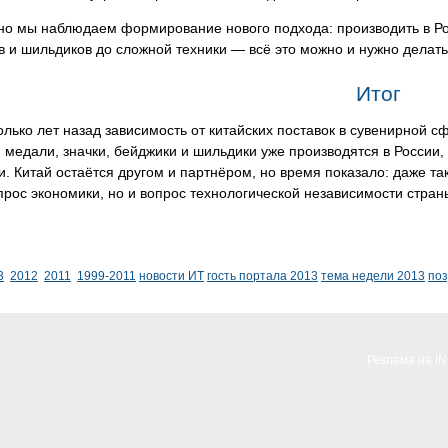
о мы наблюдаем формирование нового подхода: производить в Рос
в и шильдиков до сложной техники — всё это можно и нужно делать 
Итог
лько лет назад зависимость от китайских поставок в сувенирной с
 медали, значки, бейджики и шильдики уже производятся в России
. Китай остаётся другом и партнёром, но время показало: даже та
прос экономики, но и вопрос технологической независимости стран
3
2012
2011
1999-2011
новости ИТ
гость портала 2013
тема недели 2013
по
Реклама на I