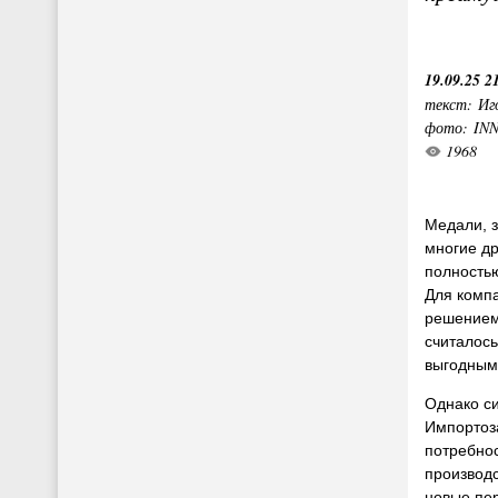
19.09.25 2
текст: Иг
фото: IN
1968
Медали, з
многие др
полностью
Для комп
решением:
считалос
выгодным
Однако си
Импортоз
потребнос
производ
новые пер