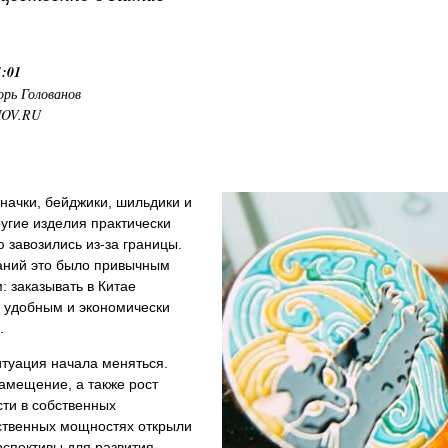
1:01
орь Голованов
NOV.RU
начки, бейджики, шильдики и
угие изделия практически
 завозились из-за границы.
аний это было привычным
 заказывать в Китае
ь удобным и экономически
.
туация начала меняться.
амещение, а также рост
ти в собственных
ственных мощностях открыли
спективы для развития