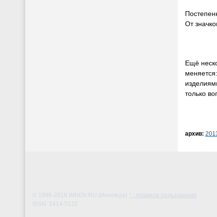
Постепенн
От значко
Ещё неско
меняется:
изделиями
только во
архив:
201
© 1996-2018
INNOV.RU (Иннов.ру)
* - правила пользования
ISSN: 2414-5122