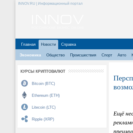
INNOV.RU | Информационный портал
Главная
Новости
Справка
Экономика
Общество
Происшествия
Спорт
Авто
КУРСЫ КРИПТОВАЛЮТ
Персп
Bitcoin (BTC)
возмо
Ethereum (ETH)
Litecoin (LTC)
Ещё нес
Ripple (XRP)
рекламн
преиму