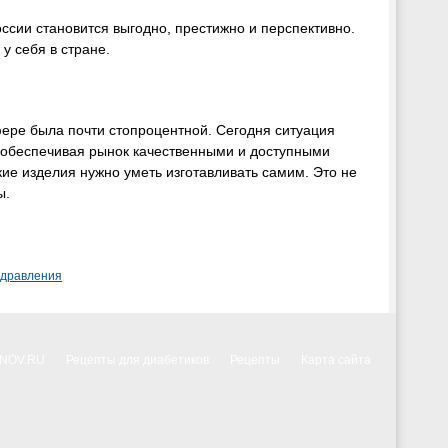
сии становится выгодно, престижно и перспективно.
у себя в стране.
фере была почти стопроцентной. Сегодня ситуация
, обеспечивая рынок качественными и доступными
кие изделия нужно уметь изготавливать самим. Это не
ы.
здравления
NNOV.RU
Рецепты для диабетиков
Рецепты
Карта сайта