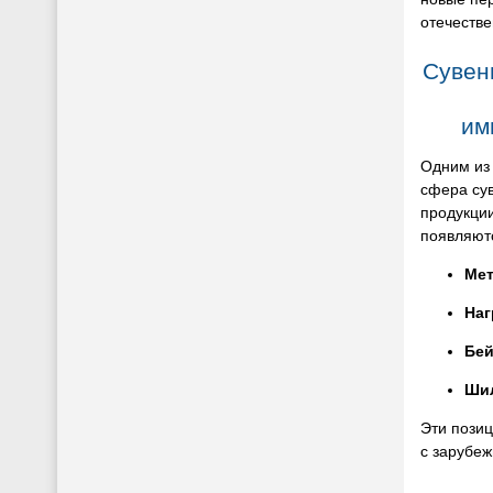
отечеств
Сувен
им
Одним из
сфера су
продукции
появляют
Мет
Наг
Бе
Ши
Эти позиц
с зарубеж