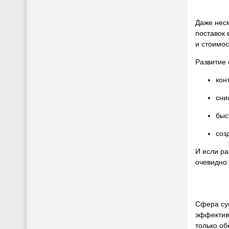
Даже несм
поставок 
и стоимос
Развитие 
кон
сни
быс
соз
И если ра
очевидно:
Сфера су
эффективн
только об