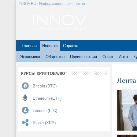
INNOV.RU | Информационный портал
Главная
Новости
Справка
Экономика
Общество
Происшествия
Спорт
Авто
К
КУРСЫ КРИПТОВАЛЮТ
Лента
Bitcoin (BTC)
Ethereum (ETH)
Litecoin (LTC)
Ripple (XRP)