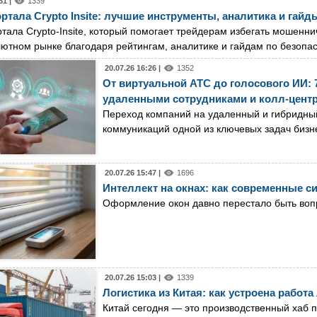
31 |
1339
ртала Crypto Insite: лучшие инструменты, аналитика и гайд
тала Crypto-Insite, который помогает трейдерам избегать мошенн
ютном рынке благодаря рейтингам, аналитике и гайдам по безопас
20.07.26 16:26 |
1352
От виртуальной АТС до голосового ИИ:
удаленными сотрудниками и колл-цент
Переход компаний на удаленный и гибридны
коммуникаций одной из ключевых задач бизн
20.07.26 15:47 |
1696
Интеллект на окнах: как современные 
Оформление окон давно перестало быть воп
20.07.26 15:03 |
1339
Логистика из Китая: как устроена работ
Китай сегодня — это производственный хаб 