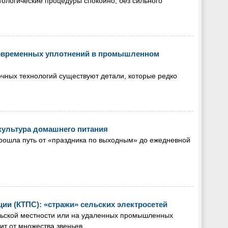
тологические процедуры спокойно, без сильного
современных уплотнений в промышленном
чных технологий существуют детали, которые редко
культура домашнего питания
прошла путь от «праздника по выходным» до ежедневной
и (КТПС): «стражи» сельских электросетей
ельской местности или на удаленных промышленных
ит от множества звеньев