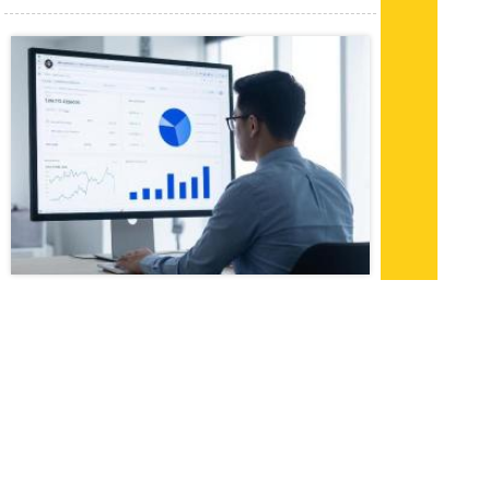
02.06.26 12:36
|
1331
Агентство «Эксперт РА» подтвердило
максимальную надежность НПФ Эволюция
на уровне AАA
Рейтинговое агентство «Эксперт РА» в
девятый раз подряд оценило кредитный
рейтинг финансовой надежности НПФ
Эволюция на наивысшем уровне ruAАA.