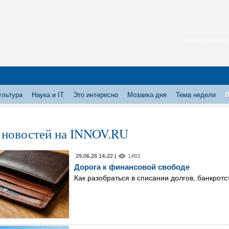
каждый месяц нас
ультура
Наука и IT
Это интересно
Мозаика дня
Тема недели
Л
 новостей на INNOV.RU
29.06.26 14:22 |
1483
Дорога к финансовой свободе
Как разобраться в списании долгов, банкрот