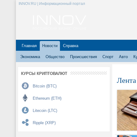
INNOV.RU | Информационный портал
Главная
Новости
Справка
Экономика
Общество
Происшествия
Спорт
Авто
К
КУРСЫ КРИПТОВАЛЮТ
Лента
Bitcoin (BTC)
Ethereum (ETH)
Litecoin (LTC)
Ripple (XRP)