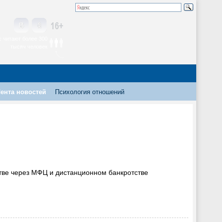
 читают более 300
тысяч человек
ента новостей
Психология отношений
стве через МФЦ и дистанционном банкротстве