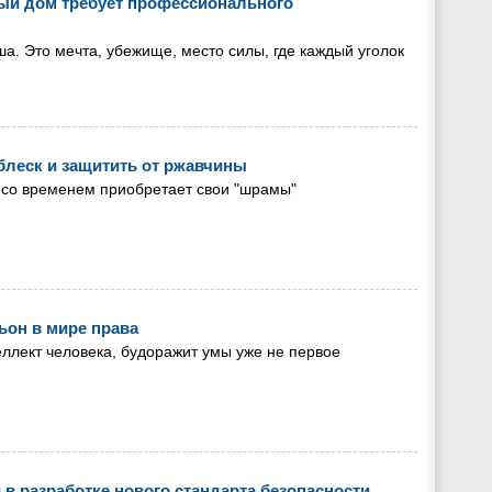
ный дом требует профессионального
ша. Это мечта, убежище, место силы, где каждый уголок
блеск и защитить от ржавчины
 со временем приобретает свои "шрамы"
он в мире права
еллект человека, будоражит умы уже не первое
в разработке нового стандарта безопасности