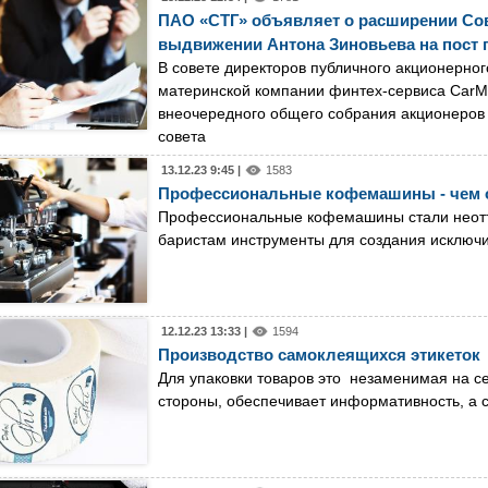
ПАО «СТГ» объявляет о расширении Сове
выдвижении Антона Зиновьева на пост 
В совете директоров публичного акционерно
материнской компании финтех-сервиса CarM
внеочередного общего собрания акционеров
совета
13.12.23 9:45 |
1583
Профессиональные кофемашины - чем 
Профессиональные кофемашины стали неотъ
баристам инструменты для создания исключ
12.12.23 13:33 |
1594
Производство самоклеящихся этикеток
Для упаковки товаров это незаменимая на се
стороны, обеспечивает информативность, а с