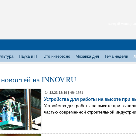
каждый месяц нас
ультура
Наука и IT
Это интересно
Мозаика дня
Тема недели
Л
 новостей на INNOV.RU
14.12.23 13:19 |
1661
Устройства для работы на высоте при 
Устройства для работы на высоте при выпо
частью современной строительной индустри