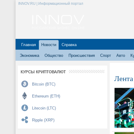
INNOV.RU | Информационный портал
Главная
Новости
Справка
Экономика
Общество
Происшествия
Спорт
Авто
К
КУРСЫ КРИПТОВАЛЮТ
Лента
Bitcoin (BTC)
Ethereum (ETH)
Litecoin (LTC)
Ripple (XRP)