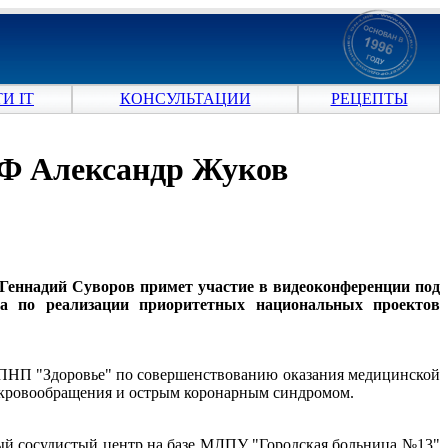
И IT
КОНСУЛЬТАЦИИ
РЕЦЕПТЫ
РФ Александр Жуков
и Геннадий Суворов примет участие в видеоконференции под
ва по реализации приоритетных национальных проектов
й ПНП "Здоровье" по совершенствованию оказания медицинской
 кровообращения и острым коронарным синдромом.
ный сосудистый центр на базе МЛПУ "Городская больница №13"