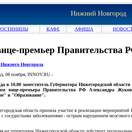
Нижний Новгород
ГОСТИНИЦЫ
КАФЕ
АФИША
НОВОСТ
вице-премьер Правительства 
и Нижнего Новгорода
, 08 ноября, INNOV.RU -
ода в 10.00 заместитель Губернатора Нижегородской област
твом вице-премьера Правительства РФ Александра Жуко
ие" и "Образование".
егородская область приняла участие в реализации мероприяти
с сосудистыми заболеваниями - острым нарушением мозгового
мя на территории Нижегородской области действует региональ