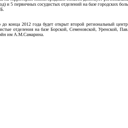
д) и 5 первичных сосудистых отделений на базе городских бол
Б.
о до конца 2012 года будет открыт второй региональный цент
истые отделения на базе Борской, Семеновской, Уренской, Па
войн им А.М.Самарина.