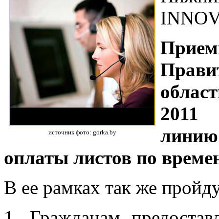
INNOV
Прием
Прави
област
2011 
линию
источник фото: gorka.by
оплаты листов по време
В ее рамках так же пройду
1. Гражданам предостав