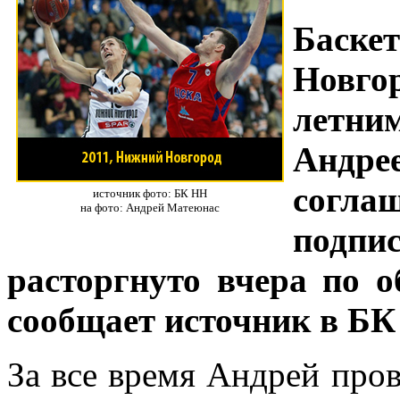
Баск
Новго
летн
Андре
согл
источник фото: БК НН
на фото: Андрей Матеюнас
подпис
расторгнуто вчера по 
сообщает источник в Б
За все время Андрей пров