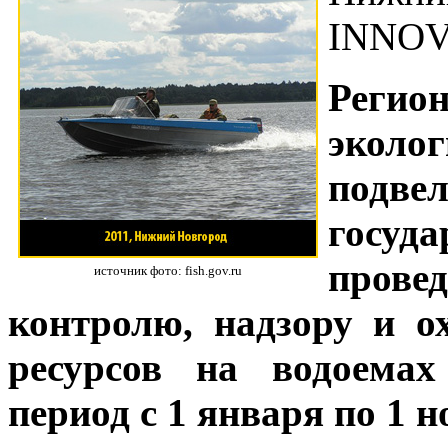
INNOV
Реги
эколо
подве
госуд
пров
источник фото: fish.gov.ru
контролю, надзору и о
ресурсов на водоемах
период с 1 января по 1 н