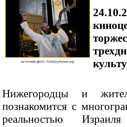
24.10
кино
торж
трехд
культу
источник фото: bolshoyforum.org
Нижегородцы и жите
познакомится с многогра
реальностью Израил