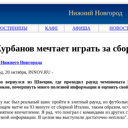
Нижний Новгород
ГОСТИНИЦЫ
КАФЕ
АФИША
НОВОСТ
рбанов мечтает играть за сбо
и Нижнего Новгорода
, 20 октября, INNOV.RU -
о вернулся из Швеции, где проходил раунд чемпионата 
оков, почерпнуть много полезной информации и оценить свой
у нас был реальный шанс пройти в элитный раунд, но футболь
ющем матче на 93 минуте от сборной Италии, таким образом, и
иятное впечатление. Я рад, что поиграл с командами из других 
езной информации. В целом мы выступили достаточно неплохо".