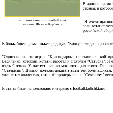
В данное время 
страны, в которо
источник фото: azerifootball.com
"Я очень призна
на фото: Шамиль Курбанов
если встанет че
российской сбор
В ближайшее время, нижегородскую "Волгу" ожидает три слож
"Однозначно, что игра с "Краснодаром" не станет легкой п
Василенко, который, кстати, работал и с дублем "Сатурна". Я 
взять 9 очков. У нас есть все возможности для этого. Глав
"Северный". Думаю, должны доказать всем тем болельщикам, 
уже не тот коллектив, который проигрывал на "Северном" весн
В статье были использовано интервью с football.kulichki.net