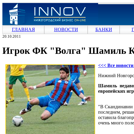
ГЛАВНАЯ
НОВОСТИ
БАНКИ
20.10.2011
Игрок ФК "Волга" Шамиль Ку
<<< Все новост
Нижний Новгород
Шамиль недавн
европейских игр
"В Скандинавии 
последнем, реша
оставила благопр
очень много пол