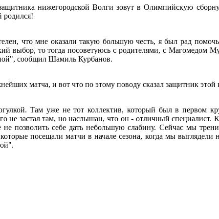
защитника нижегородской Волги зовут в Олимпийскую сборну
й родился!
телен, что мне оказали такую большую честь, я был рад помочь
ткий выбор, то тогда посоветуюсь с родителями, с Магомедом 
ной", сообщил Шамиль Курбанов.
нейших матча, и вот что по этому поводу сказал защитник это
рогулкой. Там уже не тот коллектив, который был в первом к
его не застал там, но наслышан, что он - отличный специалист.
ное не позволить себе дать небольшую слабину. Сейчас мы трен
которые посещали матчи в начале сезона, когда мы выглядели
ой".