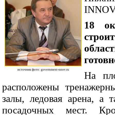
INNOV
18 ок
строи
облас
готовн
источник фото: government-nnov.ru
На пл
расположены тренажерн
залы, ледовая арена, а 
посадочных мест. Кро