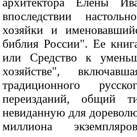
архитектора Елены Ив
впоследствии настоль
хозяйки и именовавший
библия России". Ее кни
или Средство к умень
хозяйстве", включав
традиционного русск
переизданий, общий т
невиданную для дореволю
миллиона экземпля