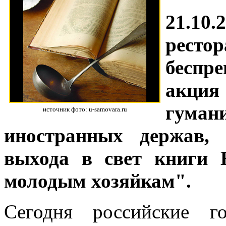
21.1
ресто
беспр
акция
гуман
источник фото: u-samovara.ru
иностранных держав, 
выхода в свет книги 
молодым хозяйкам".
Сегодня российские г