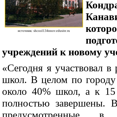
Кондр
Канав
кото
источник: shcool134nnov.edusite.ru
подго
учреждений к новому уч
«Сегодня я участвовал в
школ. В целом по городу
около 40% школ, а к 15
полностью завершены. В
предусмотренные в 