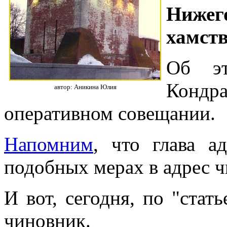
Нижег
хамств
Об эт
Конд
автор: Аникина Юлия
оперативном совещании.
Напомним
, что глава а
подобных мерах в адрес ч
И вот, сегодня, по "стат
чиновник.